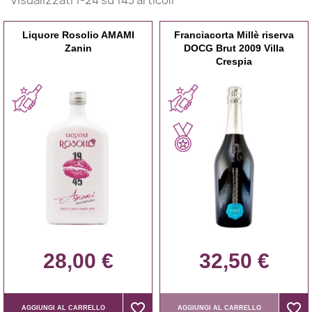
Liquore Rosolio AMAMI
Franciacorta Millè riserva
Zanin
DOCG Brut 2009 Villa
Crespia
28,00 €
32,50 €
favorite_border
favorite_border
favorite_border
favorite_border
AGGIUNGI AL CARRELLO
AGGIUNGI AL CARRELLO