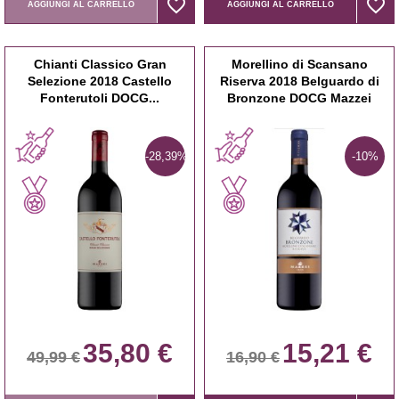
favorite_border
favorite_border
favorite_border
favorite_border
AGGIUNGI AL CARRELLO
AGGIUNGI AL CARRELLO
Chianti Classico Gran
Morellino di Scansano
Selezione 2018 Castello
Riserva 2018 Belguardo di
Fonterutoli DOCG...
Bronzone DOCG Mazzei
-28,39%
-10%
35,80 €
15,21 €
49,99 €
16,90 €