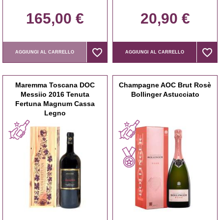
165,00 €
20,90 €
favorite_border
favorite_border
favorite_border
favorite_border
AGGIUNGI AL CARRELLO
AGGIUNGI AL CARRELLO
Maremma Toscana DOC
Champagne AOC Brut Rosè
Messiio 2016 Tenuta
Bollinger Astucciato
Fertuna Magnum Cassa
Legno