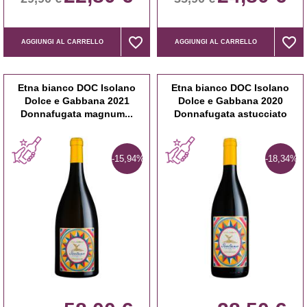
favorite_border
favorite_border
favorite_border
favorite_border
AGGIUNGI AL CARRELLO
AGGIUNGI AL CARRELLO
Etna bianco DOC Isolano
Etna bianco DOC Isolano
Dolce e Gabbana 2021
Dolce e Gabbana 2020
Donnafugata magnum...
Donnafugata astucciato
-15,94%
-18,34%