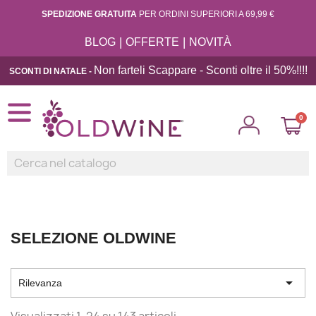
SPEDIZIONE GRATUITA
PER ORDINI SUPERIORI A 69,99 €
|
|
BLOG
OFFERTE
NOVITÀ
Non farteli Scappare - Sconti oltre il 50%!!
!!
SCONTI DI NATALE -
SELEZIONE OLDWINE

Rilevanza
Visualizzati 1-24 su 143 articoli