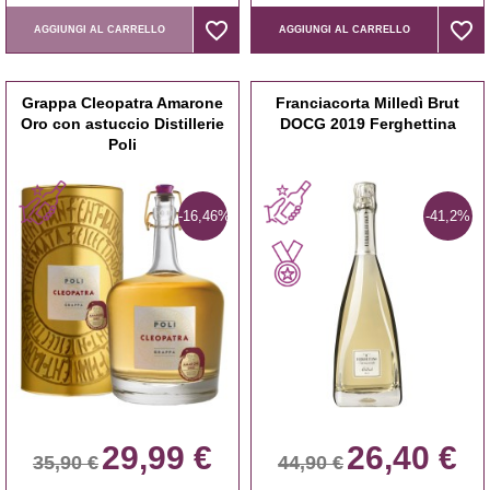
favorite_border
favorite_border
favorite_border
favorite_border
AGGIUNGI AL CARRELLO
AGGIUNGI AL CARRELLO
Grappa Cleopatra Amarone
Franciacorta Milledì Brut
Oro con astuccio Distillerie
DOCG 2019 Ferghettina
Poli
-16,46%
-41,2%
29,99 €
26,40 €
35,90 €
44,90 €