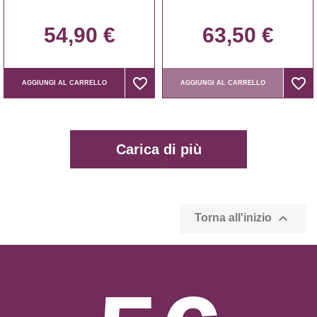
54,90 €
63,50 €
favorite_border
favorite_border
favorite_border
favorite_border
AGGIUNGI AL CARRELLO
AGGIUNGI AL CARRELLO
Carica di più

Torna all'inizio