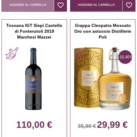
favorite_border
favorite_border
favorite_border
favorite_border
AGGIUNGI AL CARRELLO
AGGIUNGI AL CARRELLO
Toscana IGT Siepi Castello
Grappa Cleopatra Moscato
di Fonterutoli 2019
Oro con astuccio Distillerie
Marchesi Mazzei
Poli
-16,46%
110,00 €
29,99 €
35,90 €