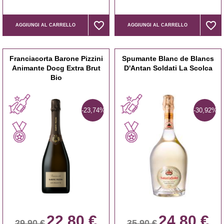
favorite_border
favorite_border
favorite_border
favorite_border
AGGIUNGI AL CARRELLO
AGGIUNGI AL CARRELLO
Franciacorta Barone Pizzini
Spumante Blanc de Blancs
Animante Docg Extra Brut
D'Antan Soldati La Scolca
Bio
-23,74%
-30,92%
22,80 €
24,80 €
29,90 €
35,90 €