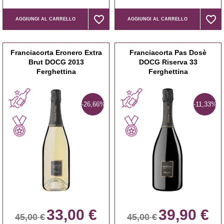
favorite_border
favorite_border
favorite_border
favorite_border
AGGIUNGI AL CARRELLO
AGGIUNGI AL CARRELLO
Franciacorta Eronero Extra
Franciacorta Pas Dosè
Brut DOCG 2013
DOCG Riserva 33
Ferghettina
Ferghettina
-26,66%
-11,33%
33,00 €
39,90 €
45,00 €
45,00 €