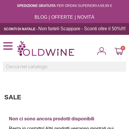
SPEDIZIONE GRATUITA
PER ORDINI SUPERIORI A 69,99 €
|
|
BLOG
OFFERTE
NOVITÀ
Non farteli Scappare - Sconti oltre il 50%!!
!!
SCONTI DI NATALE -
SALE
Non ci sono ancora prodotti disponibili
Resta in contatto! Altri prodotti verranno mostrati qui