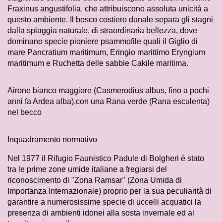
Fraxinus angustifolia, che attribuiscono assoluta unicità a
questo ambiente. Il bosco costiero dunale separa gli stagni
dalla spiaggia naturale, di straordinaria bellezza, dove
dominano specie pioniere psammofile quali il Giglio di
mare Pancratium maritimum, Eringio marittimo Eryngium
maritimum e Ruchetta delle sabbie Cakile maritima.
Airone bianco maggiore (Casmerodius albus, fino a pochi
anni fa Ardea alba),con una Rana verde (Rana esculenta)
nel becco
Inquadramento normativo
Nel 1977 il Rifugio Faunistico Padule di Bolgheri è stato
tra le prime zone umide italiane a fregiarsi del
riconoscimento di "Zona Ramsar" (Zona Umida di
Importanza Internazionale) proprio per la sua peculiarità di
garantire a numerosissime specie di uccelli acquatici la
presenza di ambienti idonei alla sosta invernale ed al