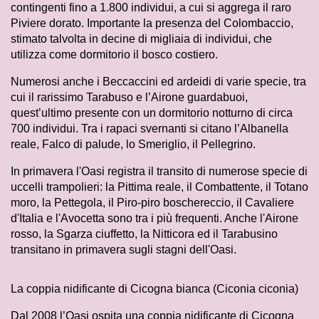
contingenti fino a 1.800 individui, a cui si aggrega il raro
Piviere dorato. Importante la presenza del Colombaccio,
stimato talvolta in decine di migliaia di individui, che
utilizza come dormitorio il bosco costiero.
Numerosi anche i Beccaccini ed ardeidi di varie specie, tra
cui il rarissimo Tarabuso e l’Airone guardabuoi,
quest’ultimo presente con un dormitorio notturno di circa
700 individui. Tra i rapaci svernanti si citano l’Albanella
reale, Falco di palude, lo Smeriglio, il Pellegrino.
In primavera l'Oasi registra il transito di numerose specie di
uccelli trampolieri: la Pittima reale, il Combattente, il Totano
moro, la Pettegola, il Piro-piro boschereccio, il Cavaliere
d'Italia e l'Avocetta sono tra i più frequenti. Anche l'Airone
rosso, la Sgarza ciuffetto, la Nitticora ed il Tarabusino
transitano in primavera sugli stagni dell'Oasi.
La coppia nidificante di Cicogna bianca (Ciconia ciconia)
Dal 2008 l’Oasi ospita una coppia nidificante di Cicogna