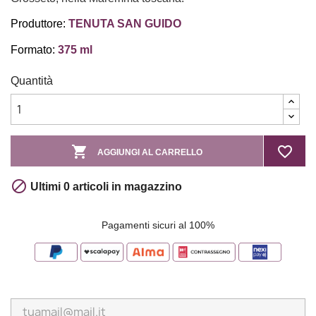
Produttore:
TENUTA SAN GUIDO
Formato:
375 ml
Quantità

favorite_border
AGGIUNGI AL CARRELLO

Ultimi 0 articoli in magazzino
Pagamenti sicuri al 100%