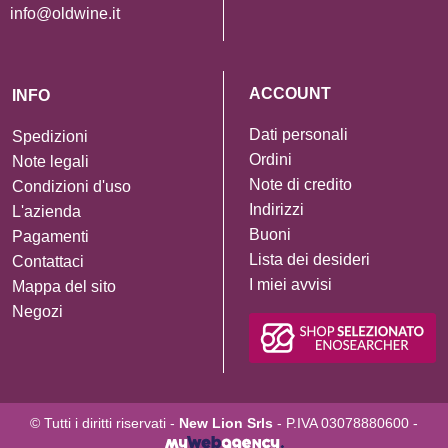
info@oldwine.it
ACCOUNT
INFO
Dati personali
Spedizioni
Ordini
Note legali
Note di credito
Condizioni d'uso
Indirizzi
L'azienda
Buoni
Pagamenti
Lista dei desideri
Contattaci
I miei avvisi
Mappa del sito
Negozi
© Tutti i diritti riservati -
New Lion Srls
- P.IVA 03078880600 -