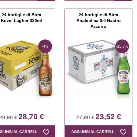
24 bottiglie di Birra
24 bottiglie di Birra
Kozel Lagher 330ml
Analcolica 0.0 Nastro
Azzurro
-4%
-15,7%
28,70 €
23,52 €
29,90 €
27,90 €
favorite_border
favorite_border
favorite_border
favorite_border
GIUNGI AL CARRELLO
AGGIUNGI AL CARRELLO