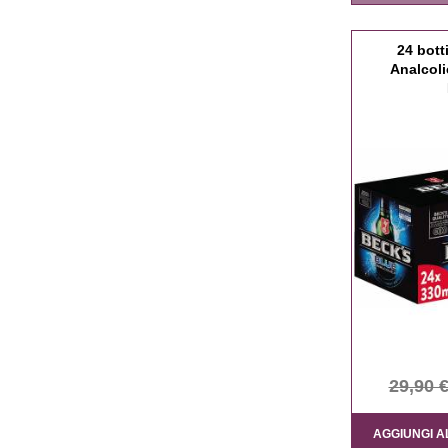
24 botti
Analcoli
29,90 
AGGIUNGI A