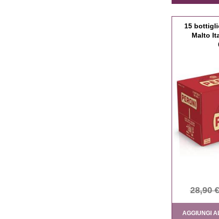
15 bottigl
Malto It
28,90 
AGGIUNGI A