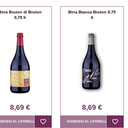
Birra Bruton di Bruton
Birra Bianca Bruton 0,75
0,75 lt
lt
8,69 €
8,69 €
favorite_border
favorite_border
favorite_border
favorite_border
GIUNGI AL CARRELLO
AGGIUNGI AL CARRELLO