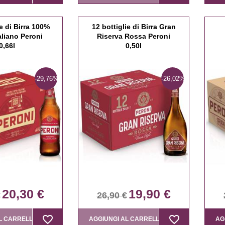
ie di Birra 100%
12 bottiglie di Birra Gran
aliano Peroni
Riserva Rossa Peroni
0,66l
0,50l
-29,76%
-26,02%
20,30 €
19,90 €
€
26,90 €
favorite_border
favorite_border
favorite_border
favorite_border
L CARRELLO
AGGIUNGI AL CARRELLO
AG