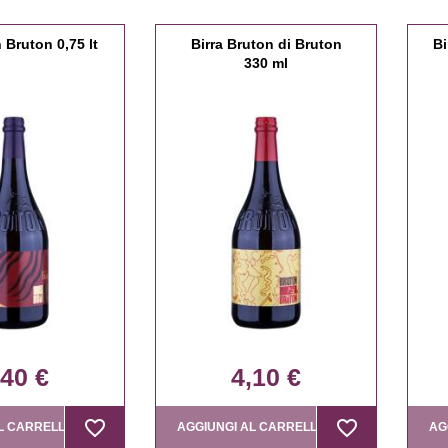
h Bruton 0,75 lt
Birra Bruton di Bruton
Bi
330 ml
,40 €
4,10 €
favorite_border
favorite_border
favorite_border
favorite_border
L CARRELLO
AGGIUNGI AL CARRELLO
AG