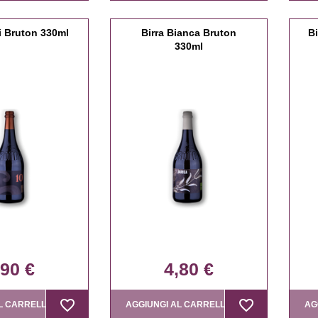
ci Bruton 330ml
Birra Bianca Bruton
Bi
330ml
,90 €
4,80 €
favorite_border
favorite_border
favorite_border
favorite_border
L CARRELLO
AGGIUNGI AL CARRELLO
AG