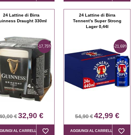
24 Lattine di Birra
24 Lattine di Birra
uinness Draught 330ml
Tennent's Super Strong
Lager 0,44l
-17,75%
-21,69%
32,90 €
42,99 €
40,00 €
54,90 €
favorite_border
favorite_border
favorite_border
favorite_border
GIUNGI AL CARRELLO
AGGIUNGI AL CARRELLO