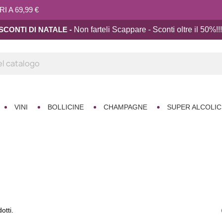
 A 69,99 €
SCONTI DI NATALE -
Non farteli Scappare - Sconti oltre il 50%!!
!
VINI
BOLLICINE
CHAMPAGNE
SUPER ALCOLIC
otti.