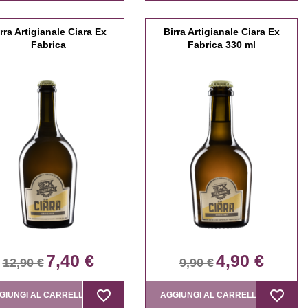
rra Artigianale Ciara Ex
Birra Artigianale Ciara Ex
Fabrica
Fabrica 330 ml
7,40 €
4,90 €
12,90 €
9,90 €
favorite_border
favorite_border
favorite_border
favorite_border
GIUNGI AL CARRELLO
AGGIUNGI AL CARRELLO