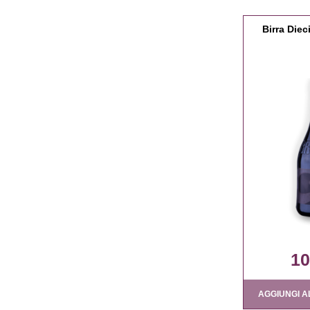
Birra Diec
10
AGGIUNGI A