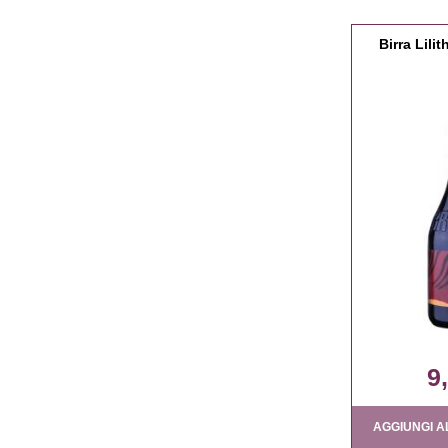
Birra Lilit
9
AGGIUNGI A