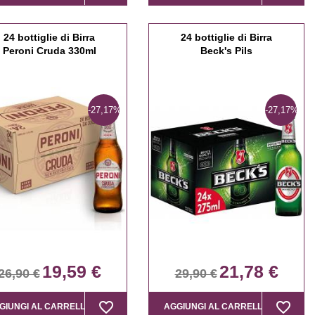
24 bottiglie di Birra
24 bottiglie di Birra
Peroni Cruda 330ml
Beck's Pils
-27,17%
-27,17%
19,59 €
21,78 €
26,90 €
29,90 €
favorite_border
favorite_border
favorite_border
favorite_border
GIUNGI AL CARRELLO
AGGIUNGI AL CARRELLO