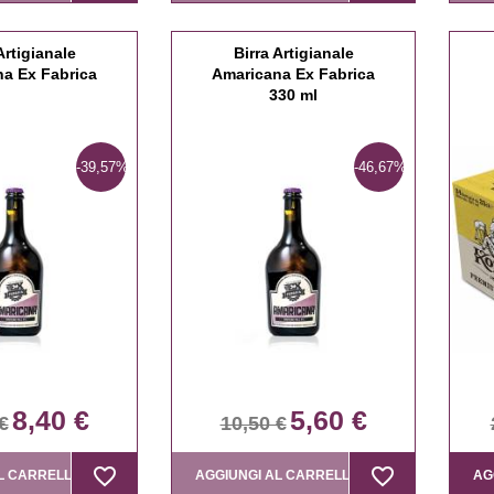
Artigianale
Birra Artigianale
a Ex Fabrica
Amaricana Ex Fabrica
330 ml
-39,57%
-46,67%
8,40 €
5,60 €
€
10,50 €
favorite_border
favorite_border
favorite_border
favorite_border
L CARRELLO
AGGIUNGI AL CARRELLO
AG