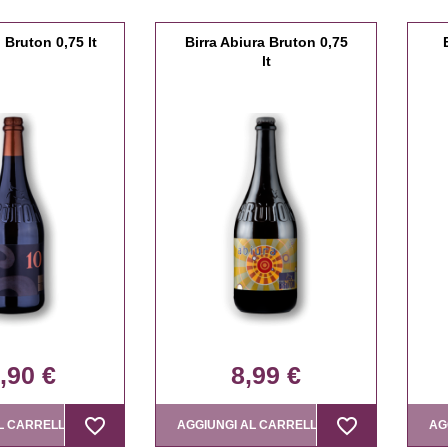
i Bruton 0,75 lt
Birra Abiura Bruton 0,75
lt
,90 €
8,99 €
favorite_border
favorite_border
favorite_border
favorite_border
L CARRELLO
AGGIUNGI AL CARRELLO
AG