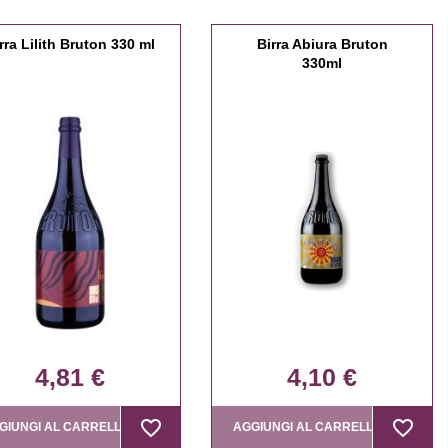
rra Lilith Bruton 330 ml
Birra Abiura Bruton
330ml
4,81 €
4,10 €
favorite_border
favorite_border
favorite_border
favorite_border
GIUNGI AL CARRELLO
AGGIUNGI AL CARRELLO