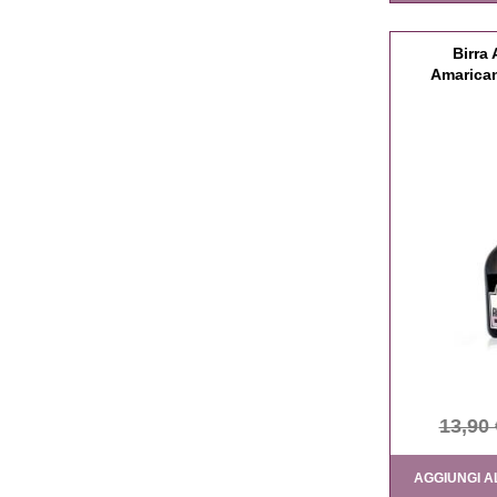
Birra 
Amarican
13,90 
AGGIUNGI A