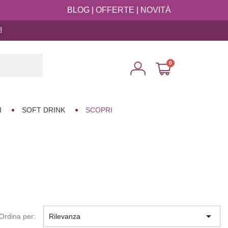
BLOG
|
OFFERTE
|
NOVITÀ
!

I
SOFT DRINK
SCOPRI

Ordina per:
Rilevanza