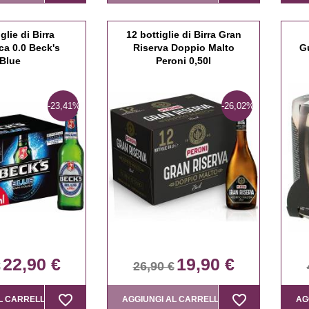
glie di Birra
12 bottiglie di Birra Gran
ca 0.0 Beck's
Riserva Doppio Malto
G
Blue
Peroni 0,50l
-23,41%
-26,02%
22,90 €
19,90 €
€
26,90 €
favorite_border
favorite_border
favorite_border
favorite_border
L CARRELLO
AGGIUNGI AL CARRELLO
AG