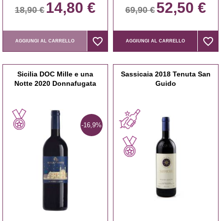
14,80 €
52,50 €
18,90 €
69,90 €
favorite_border
favorite_border
favorite_border
favorite_border
AGGIUNGI AL CARRELLO
AGGIUNGI AL CARRELLO
Sicilia DOC Mille e una
Sassicaia 2018 Tenuta San
Notte 2020 Donnafugata
Guido
-16,9%