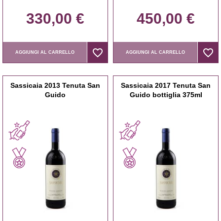
330,00 €
450,00 €
favorite_border
favorite_border
favorite_border
favorite_border
AGGIUNGI AL CARRELLO
AGGIUNGI AL CARRELLO
Sassicaia 2013 Tenuta San
Sassicaia 2017 Tenuta San
Guido
Guido bottiglia 375ml