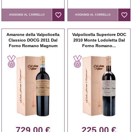
favorite_border
favorite_border
favorite_border
favorite_border
AGGIUNGI AL CARRELLO
AGGIUNGI AL CARRELLO
Amarone della Valpolicella
Valpolicella Superiore DOC
Classico DOCG 2011 Dal
2010 Monte Lodoletta Dal
Forno Romano Magnum
Forno Romano...
729,00 €
225,00 €