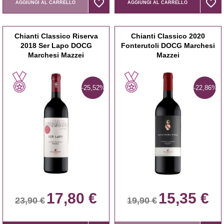
favorite_border
favorite_border
favorite_border
favorite_border
AGGIUNGI AL CARRELLO
AGGIUNGI AL CARRELLO
Chianti Classico Riserva
Chianti Classico 2020
2018 Ser Lapo DOCG
Fonterutoli DOCG Marchesi
Marchesi Mazzei
Mazzei
-25,52%
-22,86%
17,80 €
15,35 €
23,90 €
19,90 €