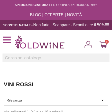
SPEDIZIONE GRATUITA
PER ORDINI SUPERIORI A 69,99 €
|
|
BLOG
OFFERTE
NOVITÀ
Non farteli Scappare - Sconti oltre il 50%!!
!!
SCONTI DI NATALE -
VINI ROSSI

Rilevanza
Visualizzati 1-24 su 418 articoli