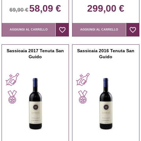
58,09 €
299,00 €
69,90 €
favorite_border
favorite_border
favorite_border
favorite_border
AGGIUNGI AL CARRELLO
AGGIUNGI AL CARRELLO
Sassicaia 2017 Tenuta San
Sassicaia 2016 Tenuta San
Guido
Guido