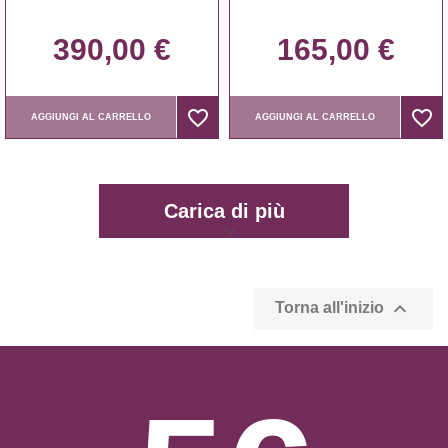
390,00 €
165,00 €
favorite_border
favorite_border
favorite_border
favorite_border
AGGIUNGI AL CARRELLO
AGGIUNGI AL CARRELLO
Carica di più

Torna all'inizio