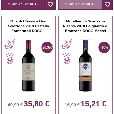
favorite_border
favorite_border
favorite_border
favorite_border
AGGIUNGI AL CARRELLO
AGGIUNGI AL CARRELLO
Chianti Classico Gran
Morellino di Scansano
Selezione 2018 Castello
Riserva 2018 Belguardo di
Fonterutoli DOCG...
Bronzone DOCG Mazzei
-28,39%
-10%
35,80 €
15,21 €
49,99 €
16,90 €