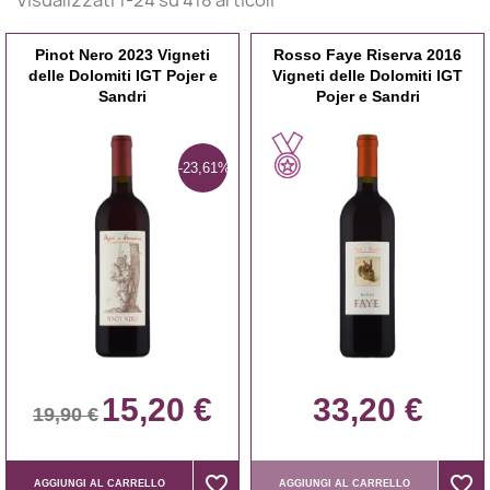
Pinot Nero 2023 Vigneti
Rosso Faye Riserva 2016
delle Dolomiti IGT Pojer e
Vigneti delle Dolomiti IGT
Sandri
Pojer e Sandri
-23,61%
15,20 €
33,20 €
19,90 €
favorite_border
favorite_border
favorite_border
favorite_border
AGGIUNGI AL CARRELLO
AGGIUNGI AL CARRELLO