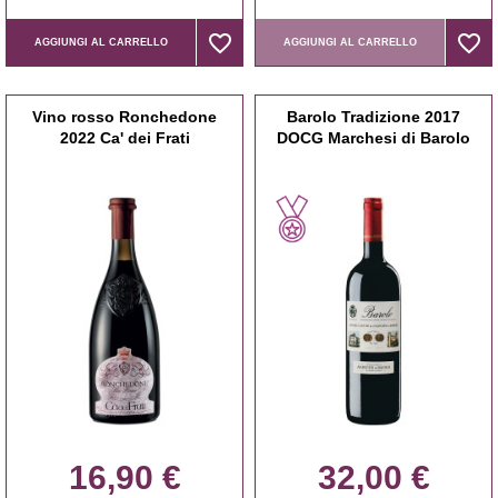
favorite_border
favorite_border
favorite_border
favorite_border
AGGIUNGI AL CARRELLO
AGGIUNGI AL CARRELLO
Vino rosso Ronchedone
Barolo Tradizione 2017
2022 Ca' dei Frati
DOCG Marchesi di Barolo
16,90 €
32,00 €