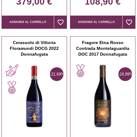
379,00 €
108,90 €
favorite_border
favorite_border
favorite_border
favorite_border
AGGIUNGI AL CARRELLO
AGGIUNGI AL CARRELLO
Cerasuolo di Vittoria
Fragore Etna Rosso
Floramundi DOCG 2022
Contrada Montelaguardia
Donnafugata
DOC 2017 Donnafugata
-21,69%
-24,89%