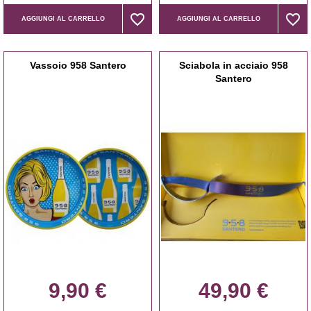
favorite_border
favorite_border
favorite_border
favorite_border
AGGIUNGI AL CARRELLO
AGGIUNGI AL CARRELLO
Vassoio 958 Santero
Sciabola in acciaio 958
Santero
9,90 €
49,90 €