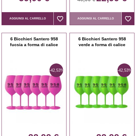
favorite_border
favorite_border
favorite_border
favorite_border
AGGIUNGI AL CARRELLO
AGGIUNGI AL CARRELLO
6 Bicchieri Santero 958
6 Bicchieri Santero 958
fucsia a forma di calice
verde a forma di calice
-42,53%
-42,53%