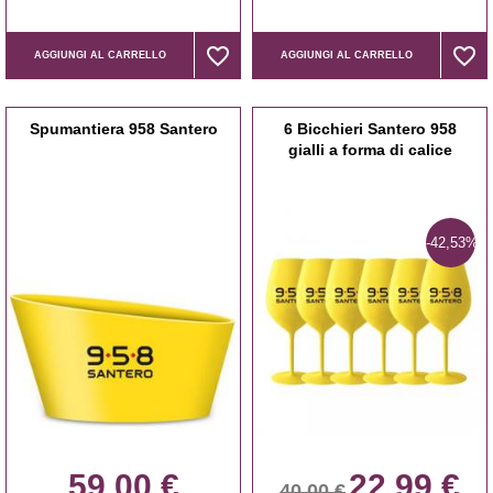
favorite_border
favorite_border
favorite_border
favorite_border
AGGIUNGI AL CARRELLO
AGGIUNGI AL CARRELLO
Spumantiera 958 Santero
6 Bicchieri Santero 958
gialli a forma di calice
-42,53%
59,00 €
22,99 €
40,00 €