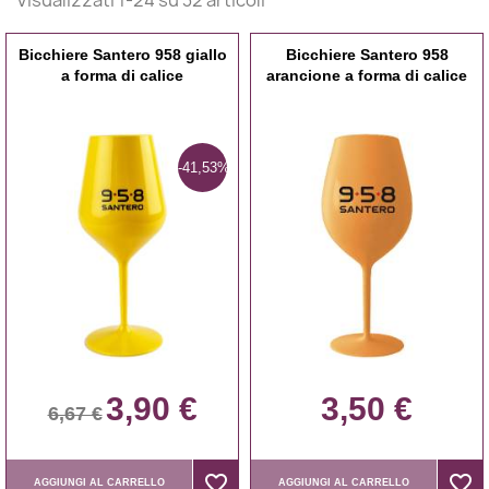
Bicchiere Santero 958 giallo
Bicchiere Santero 958
a forma di calice
arancione a forma di calice
-41,53%
3,90 €
3,50 €
6,67 €
favorite_border
favorite_border
favorite_border
favorite_border
AGGIUNGI AL CARRELLO
AGGIUNGI AL CARRELLO