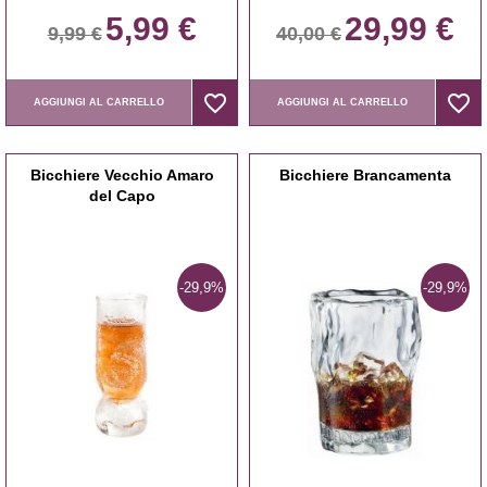
5,99 €
29,99 €
9,99 €
40,00 €
favorite_border
favorite_border
favorite_border
favorite_border
AGGIUNGI AL CARRELLO
AGGIUNGI AL CARRELLO
Bicchiere Vecchio Amaro
Bicchiere Brancamenta
del Capo
-29,9%
-29,9%