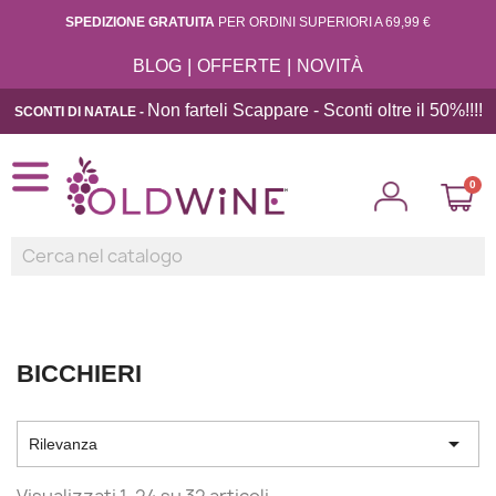
SPEDIZIONE GRATUITA
PER ORDINI SUPERIORI A 69,99 €
|
|
BLOG
OFFERTE
NOVITÀ
Non farteli Scappare - Sconti oltre il 50%!!
!!
SCONTI DI NATALE -
BICCHIERI

Rilevanza
Visualizzati 1-24 su 32 articoli