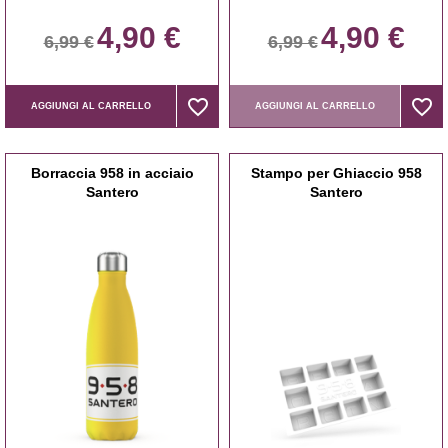
4,90 €
4,90 €
6,99 €
6,99 €
favorite_border
favorite_border
favorite_border
favorite_border
AGGIUNGI AL CARRELLO
AGGIUNGI AL CARRELLO
Borraccia 958 in acciaio
Stampo per Ghiaccio 958
Santero
Santero