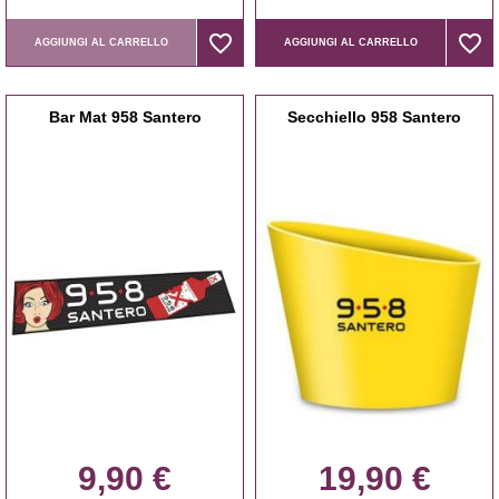
favorite_border
favorite_border
favorite_border
favorite_border
AGGIUNGI AL CARRELLO
AGGIUNGI AL CARRELLO
Bar Mat 958 Santero
Secchiello 958 Santero
9,90 €
19,90 €