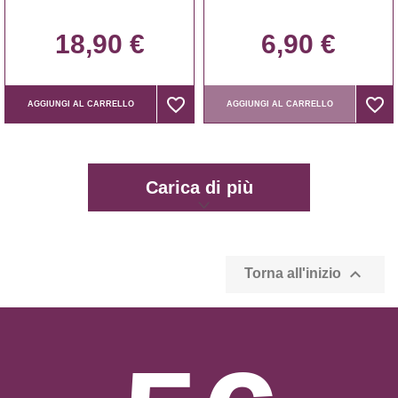
18,90 €
6,90 €
favorite_border
favorite_border
favorite_border
favorite_border
AGGIUNGI AL CARRELLO
AGGIUNGI AL CARRELLO
Carica di più

Torna all'inizio