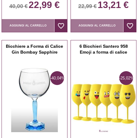
22,99 €
13,21 €
40,00 €
22,99 €
favorite_border
favorite_border
favorite_border
favorite_border
AGGIUNGI AL CARRELLO
AGGIUNGI AL CARRELLO
Bicchiere a Forma di Calice
6 Bicchieri Santero 958
Gin Bombay Sapphire
Emoji a forma di calice
-40,04%
-25,02%