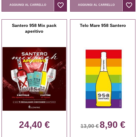
favorite_border
favorite_border
favorite_border
favorite_border
AGGIUNGI AL CARRELLO
AGGIUNGI AL CARRELLO
Santero 958 Mix pack
Telo Mare 958 Santero
aperitivo
24,40 €
8,90 €
13,90 €