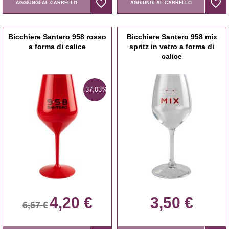
favorite_border
favorite_border
favorite_border
favorite_border
AGGIUNGI AL CARRELLO
AGGIUNGI AL CARRELLO
Bicchiere Santero 958 rosso
Bicchiere Santero 958 mix
a forma di calice
spritz in vetro a forma di
calice
-37,03%
4,20 €
3,50 €
6,67 €