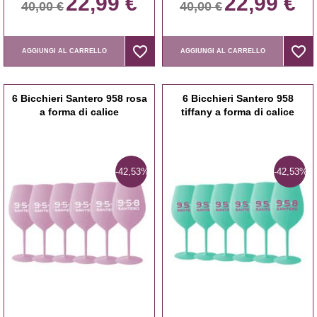
22,99 €
22,99 €
40,00 €
40,00 €
favorite_border
favorite_border
favorite_border
favorite_border
AGGIUNGI AL CARRELLO
AGGIUNGI AL CARRELLO
6 Bicchieri Santero 958 rosa
6 Bicchieri Santero 958
a forma di calice
tiffany a forma di calice
-42,53%
-42,53%