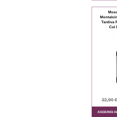
Mosc
Montalci
Tardiva 
Col 
32,90 
AGGIUNGI A