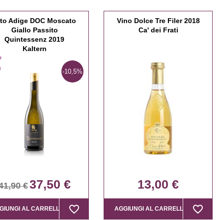
lto Adige DOC Moscato
Vino Dolce Tre Filer 2018
Giallo Passito
Ca' dei Frati
Quintessenz 2019
Kaltern
-10,5%
37,50 €
13,00 €
41,90 €
favorite_border
favorite_border
favorite_border
favorite_border
GIUNGI AL CARRELLO
AGGIUNGI AL CARRELLO