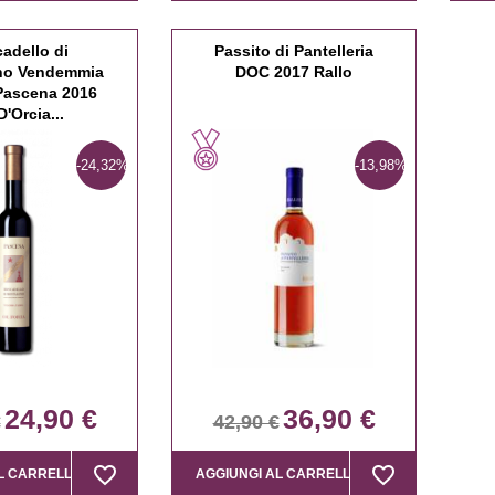
adello di
Passito di Pantelleria
no Vendemmia
DOC 2017 Rallo
Pascena 2016
D'Orcia...
-24,32%
-13,98%
24,90 €
36,90 €
€
42,90 €
favorite_border
favorite_border
favorite_border
favorite_border
L CARRELLO
AGGIUNGI AL CARRELLO