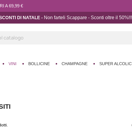
 A 69,99 €
SCONTI DI NATALE -
Non farteli Scappare - Sconti oltre il 50%!!
!
VINI
BOLLICINE
CHAMPAGNE
SUPER ALCOLIC
SITI
otti.