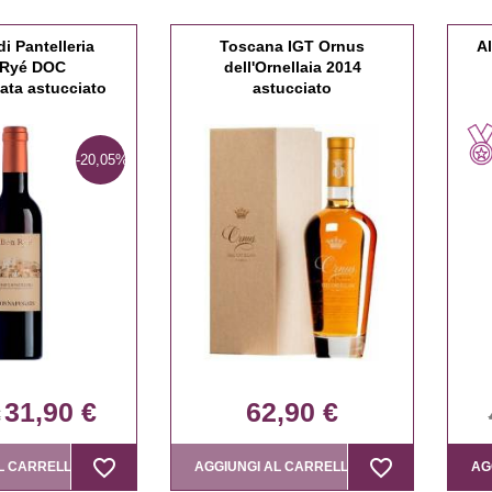
di Pantelleria
Toscana IGT Ornus
A
 Ryé DOC
dell'Ornellaia 2014
ta astucciato
astucciato
-20,05%
31,90 €
62,90 €
€
favorite_border
favorite_border
favorite_border
favorite_border
L CARRELLO
AGGIUNGI AL CARRELLO
AG