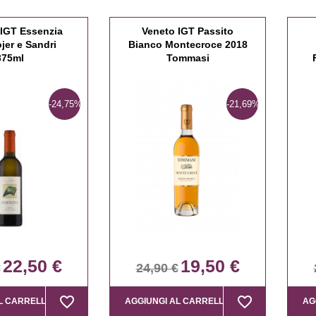
 IGT Essenzia
Veneto IGT Passito
jer e Sandri
Bianco Montecroce 2018
375ml
Tommasi
-24,75%
-21,69%
22,50 €
19,50 €
€
24,90 €
favorite_border
favorite_border
favorite_border
favorite_border
L CARRELLO
AGGIUNGI AL CARRELLO
AG