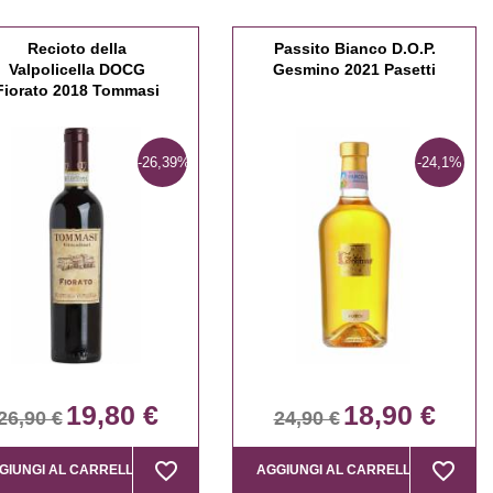
Recioto della
Passito Bianco D.O.P.
Valpolicella DOCG
Gesmino 2021 Pasetti
Fiorato 2018 Tommasi
-26,39%
-24,1%
19,80 €
18,90 €
26,90 €
24,90 €
favorite_border
favorite_border
favorite_border
favorite_border
GIUNGI AL CARRELLO
AGGIUNGI AL CARRELLO