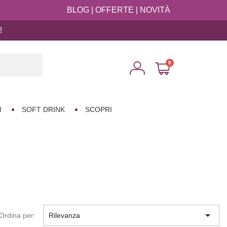
BLOG
|
OFFERTE
|
NOVITÀ
!

I
SOFT DRINK
SCOPRI

Ordina per:
Rilevanza