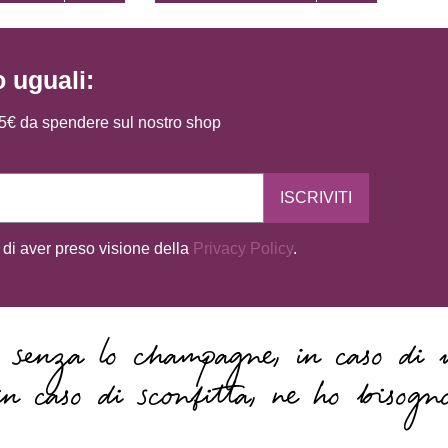
o uguali:
i 5€ da spendere sul nostro shop
ISCRIVITI
 di aver preso visione della
Privacy Policy
.
senza lo champagne, in caso di v
in caso di sconfitta, ne ho bisogn