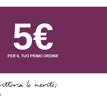
5€
PER IL TUO PRIMO ORDINE
ittoria lo merito;
o