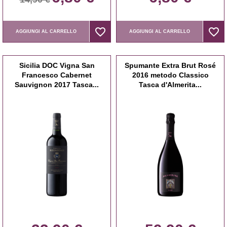
favorite_border
favorite_border
favorite_border
favorite_border
AGGIUNGI AL CARRELLO
AGGIUNGI AL CARRELLO
Sicilia DOC Vigna San
Spumante Extra Brut Rosé
Francesco Cabernet
2016 metodo Classico
Sauvignon 2017 Tasca...
Tasca d'Almerita...