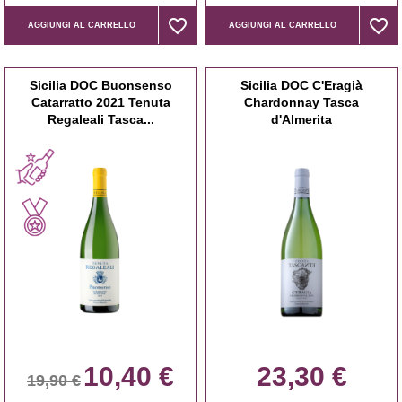
favorite_border
favorite_border
favorite_border
favorite_border
AGGIUNGI AL CARRELLO
AGGIUNGI AL CARRELLO
Sicilia DOC Buonsenso
Sicilia DOC C'Eragià
Catarratto 2021 Tenuta
Chardonnay Tasca
Regaleali Tasca...
d'Almerita
10,40 €
23,30 €
19,90 €