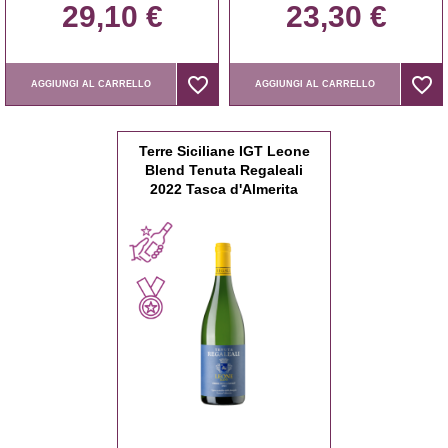
29,10 €
23,30 €
favorite_border
favorite_border
favorite_border
favorite_border
AGGIUNGI AL CARRELLO
AGGIUNGI AL CARRELLO
Terre Siciliane IGT Leone
Blend Tenuta Regaleali
2022 Tasca d'Almerita