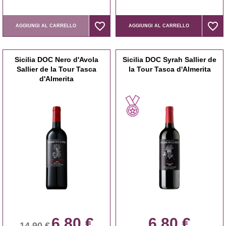
favorite_border
favorite_border
favorite_border
favorite_border
AGGIUNGI AL CARRELLO
AGGIUNGI AL CARRELLO
Sicilia DOC Nero d'Avola
Sicilia DOC Syrah Sallier de
Sallier de la Tour Tasca
la Tour Tasca d'Almerita
d'Almerita
6,80 €
6,80 €
14,90 €