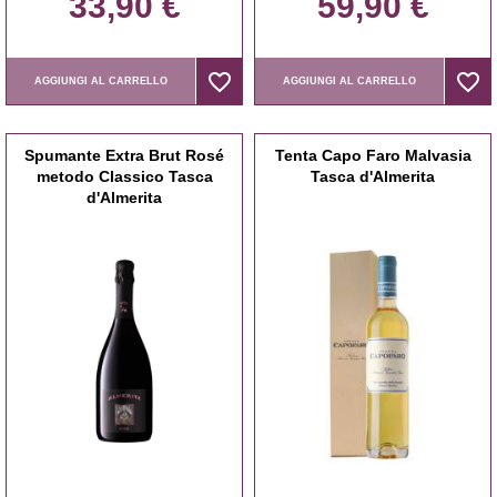
33,90 €
59,90 €
favorite_border
favorite_border
favorite_border
favorite_border
AGGIUNGI AL CARRELLO
AGGIUNGI AL CARRELLO
Spumante Extra Brut Rosé
Tenta Capo Faro Malvasia
metodo Classico Tasca
Tasca d'Almerita
d'Almerita