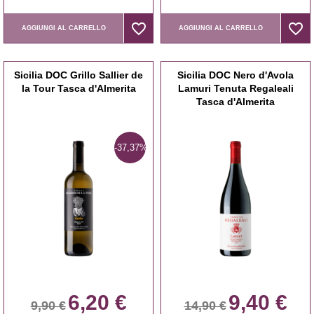
favorite_border
favorite_border
favorite_border
favorite_border
AGGIUNGI AL CARRELLO
AGGIUNGI AL CARRELLO
Sicilia DOC Grillo Sallier de
Sicilia DOC Nero d'Avola
la Tour Tasca d'Almerita
Lamuri Tenuta Regaleali
Tasca d'Almerita
-37,37%
6,20 €
9,40 €
9,90 €
14,90 €