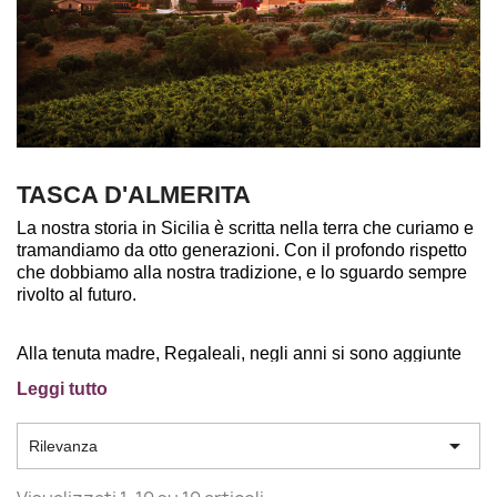
TASCA D'ALMERITA
La nostra storia in Sicilia è scritta nella terra che curiamo e
tramandiamo da otto generazioni. Con il profondo rispetto
che dobbiamo alla nostra tradizione, e lo sguardo sempre
rivolto al futuro.
Alla tenuta madre, Regaleali, negli anni si sono aggiunte
Capofaro, a Salina, nell’arcipelago delle Eolie; Tascante
Leggi tutto
sull’Etna; la storica tenuta Whitaker nell’antica isola Mozia;
e Sallier de La Tour, a Monreale. In un preciso progetto di
valorizzazione delle varietà autoctone e dei territori a più

Rilevanza
alta vocazione vitivinicola.