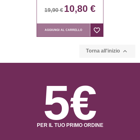
10,80 €
19,90 €
favorite_border
favorite_border
AGGIUNGI AL CARRELLO

Torna all'inizio
5€
PER IL TUO PRIMO ORDINE