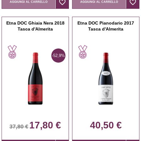
favorite_border
favorite_border
favorite_border
favorite_border
AGGIUNGI AL CARRELLO
AGGIUNGI AL CARRELLO
Etna DOC Ghiaia Nera 2018
Etna DOC Pianodario 2017
Tasca d'Almerita
Tasca d'Almerita
-52,9%
17,80 €
40,50 €
37,80 €