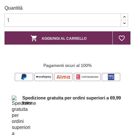
Quantità

favorite_border
AGGIUNGI AL CARRELLO
Pagamenti sicuri al 100%
Spedizione gratuita per ordini superiori a 69,99
euro