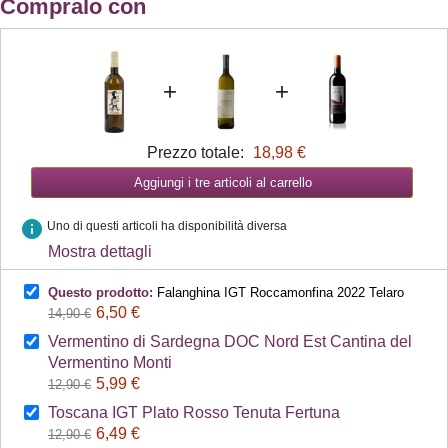
Compralo con
+
+
Prezzo totale:
18,98 €
Aggiungi i tre articoli al carrello
info
Uno di questi articoli ha disponibilità diversa
Mostra dettagli
Questo prodotto:
Falanghina IGT Roccamonfina 2022 Telaro
6,50 €
14,90 €
Vermentino di Sardegna DOC Nord Est Cantina del
Vermentino Monti
5,99 €
12,90 €
Toscana IGT Plato Rosso Tenuta Fertuna
6,49 €
12,90 €