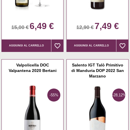
6,49 €
7,49 €
15,00 €
12,90 €
favorite_border
favorite_border
favorite_border
favorite_border
AGGIUNGI AL CARRELLO
AGGIUNGI AL CARRELLO
Valpolicella DOC
Salento IGT Talò Primitivo
Valpantena 2020 Bertani
di Manduria DOP 2022 San
Marzano
-55%
-28,12%