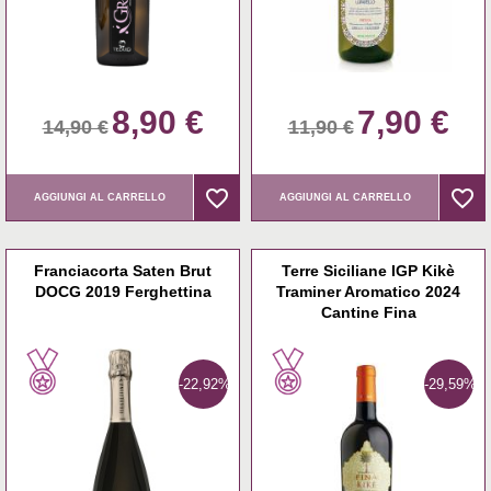
8,90 €
7,90 €
14,90 €
11,90 €
favorite_border
favorite_border
favorite_border
favorite_border
AGGIUNGI AL CARRELLO
AGGIUNGI AL CARRELLO
Franciacorta Saten Brut
Terre Siciliane IGP Kikè
DOCG 2019 Ferghettina
Traminer Aromatico 2024
Cantine Fina
-22,92%
-29,59%