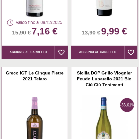
Valido fino al 08/12/2025
7,16 €
9,99 €
15,90 €
13,90 €
favorite_border
favorite_border
favorite_border
favorite_border
AGGIUNGI AL CARRELLO
AGGIUNGI AL CARRELLO
Greco IGT Le Cinque Pietre
Sicilia DOP Grillo Viognier
2021 Telaro
Feudo Luparello 2021 Bio
Ciù Ciù Tenimenti
-33,61%