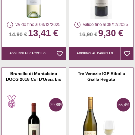
Valido fino al 08/12/2025
Valido fino al 08/12/2025
13,41 €
9,30 €
14,90 €
16,90 €
favorite_border
favorite_border
favorite_border
favorite_border
AGGIUNGI AL CARRELLO
AGGIUNGI AL CARRELLO
Brunello di Montalcino
Tre Venezie IGP Ribolla
DOCG 2018 Col D'Orcia bio
Gialla Reguta
-29,86%
-55,4%