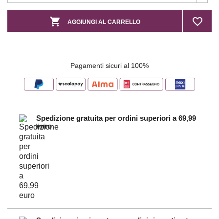

favorite_border
AGGIUNGI AL CARRELLO
Pagamenti sicuri al 100%
Spedizione gratuita per ordini superiori a 69,99
euro