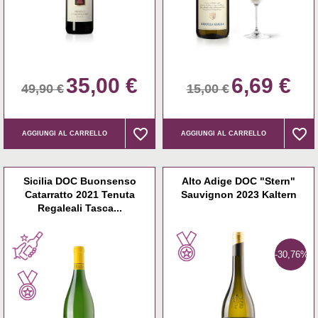
35,00 €
6,69 €
49,90 €
15,00 €
favorite_border
favorite_border
favorite_border
favorite_border
AGGIUNGI AL CARRELLO
AGGIUNGI AL CARRELLO
Sicilia DOC Buonsenso
Alto Adige DOC "Stern"
Catarratto 2021 Tenuta
Sauvignon 2023 Kaltern
Regaleali Tasca...
-30,76%