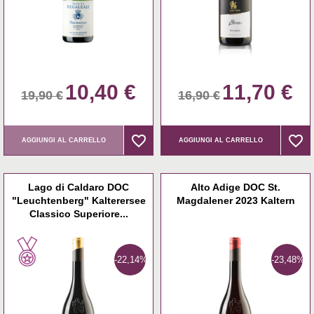
10,40 €
11,70 €
19,90 €
16,90 €
favorite_border
favorite_border
favorite_border
favorite_border
AGGIUNGI AL CARRELLO
AGGIUNGI AL CARRELLO
Lago di Caldaro DOC
Alto Adige DOC St.
"Leuchtenberg" Kalterersee
Magdalener 2023 Kaltern
Classico Superiore...
-22,14%
-23,48%