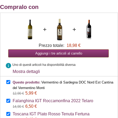
Compralo con
+
+
Prezzo totale:
18,98 €
Aggiungi i tre articoli al carrello
info
Uno di questi articoli ha disponibilità diversa
Mostra dettagli
Questo prodotto:
Vermentino di Sardegna DOC Nord Est Cantina
del Vermentino Monti
5,99 €
12,90 €
Falanghina IGT Roccamonfina 2022 Telaro
6,50 €
14,90 €
Toscana IGT Plato Rosso Tenuta Fertuna