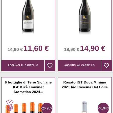
11,60 €
14,90 €
14,90 €
18,90 €
favorite_border
favorite_border
favorite_border
favorite_border
AGGIUNGI AL CARRELLO
AGGIUNGI AL CARRELLO
6 bottiglie di Terre Siciliane
Rosato IGT Duca Minimo
IGP Kikè Traminer
2021 bio Cascina Del Colle
Aromatico 2024...
-26,28%
-40,94%