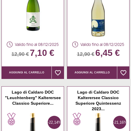
Valido fino al 08/12/2025
Valido fino al 08/12/2025
7,10 €
6,45 €
12,90 €
12,90 €
favorite_border
favorite_border
favorite_border
favorite_border
AGGIUNGI AL CARRELLO
AGGIUNGI AL CARRELLO
Lago di Caldaro DOC
Lago di Caldaro DOC
"Leuchtenberg" Kalterersee
Kalterersee Classico
Classico Superiore...
Superiore Quintessenz
2023...
-22,14%
-21,16%