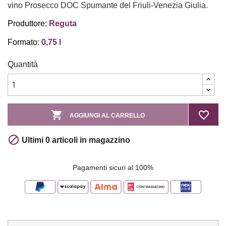
vino Prosecco DOC Spumante del Friuli-Venezia Giulia.
Produttore:
Reguta
Formato:
0,75 l
Quantità

favorite_border
AGGIUNGI AL CARRELLO

Ultimi 0 articoli in magazzino
Pagamenti sicuri al 100%