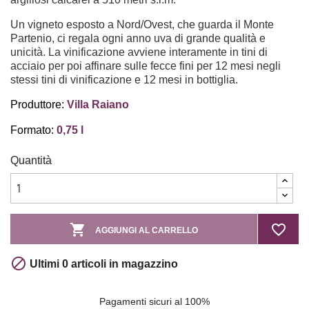
Un vigneto esposto a Nord/Ovest, che guarda il Monte
Partenio, ci regala ogni anno uva di grande qualità e
unicità. La vinificazione avviene interamente in tini di
acciaio per poi affinare sulle fecce fini per 12 mesi negli
stessi tini di vinificazione e 12 mesi in bottiglia.
Produttore:
Villa Raiano
Formato:
0,75 l
Quantità

favorite_border
AGGIUNGI AL CARRELLO

Ultimi 0 articoli in magazzino
Pagamenti sicuri al 100%