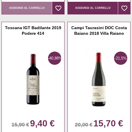
favorite_border
favorite_border
favorite_border
favorite_border
AGGIUNGI AL CARRELLO
AGGIUNGI AL CARRELLO
Toscana IGT Badilante 2019
Campi Taurasini DOC Costa
Podere 414
Baiano 2018 Villa Raiano
-40,88%
-21,5%
9,40 €
15,70 €
15,90 €
20,00 €