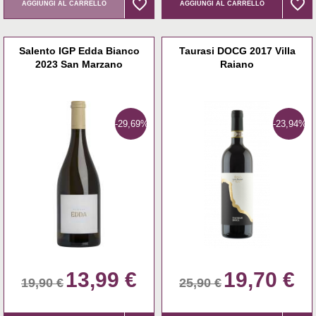
favorite_border
favorite_border
favorite_border
favorite_border
AGGIUNGI AL CARRELLO
AGGIUNGI AL CARRELLO
Salento IGP Edda Bianco
Taurasi DOCG 2017 Villa
2023 San Marzano
Raiano
-29,69%
-23,94%
13,99 €
19,70 €
19,90 €
25,90 €