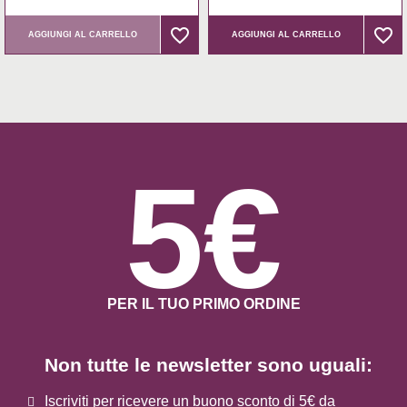
favorite_border
favorite_border
favorite_border
favorite_border
AGGIUNGI AL CARRELLO
AGGIUNGI AL CARRELLO
5€
PER IL TUO PRIMO ORDINE
Non tutte le newsletter sono uguali:
Iscriviti per ricevere un buono sconto di 5€ da