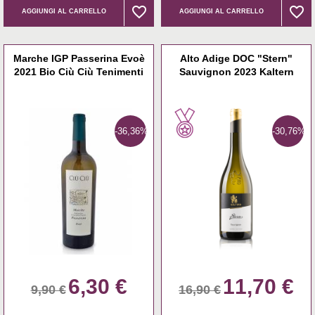
favorite_border
favorite_border
favorite_border
favorite_border
AGGIUNGI AL CARRELLO
AGGIUNGI AL CARRELLO
Marche IGP Passerina Evoè
Alto Adige DOC "Stern"
2021 Bio Ciù Ciù Tenimenti
Sauvignon 2023 Kaltern
-36,36%
-30,76%
6,30 €
11,70 €
9,90 €
16,90 €