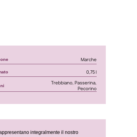
Marche
ione
0,75 l
mato
Trebbiano, Passerina,
gni
Pecorino
 rappresentano integralmente il nostro