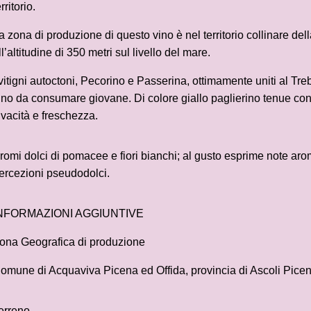
erritorio.
a zona di produzione di questo vino è nel territorio collinare del
ll’altitudine di 350 metri sul livello del mare.
 vitigni autoctoni, Pecorino e Passerina, ottimamente uniti al Tr
ino da consumare giovane. Di colore giallo paglierino tenue co
ivacità e freschezza.
romi dolci di pomacee e fiori bianchi; al gusto esprime note aro
ercezioni pseudodolci.
NFORMAZIONI AGGIUNTIVE
ona Geografica di produzione
omune di Acquaviva Picena ed Offida, provincia di Ascoli Pice
erreno