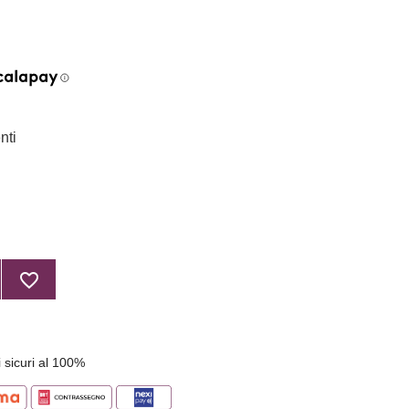
nti
favorite_border
 sicuri al 100%