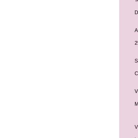
D
A
2
S
C
V
M
V