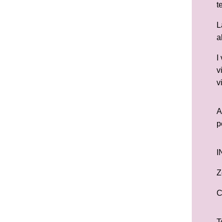
t
L
a
I
v
v
A
p
I
Z
C
T