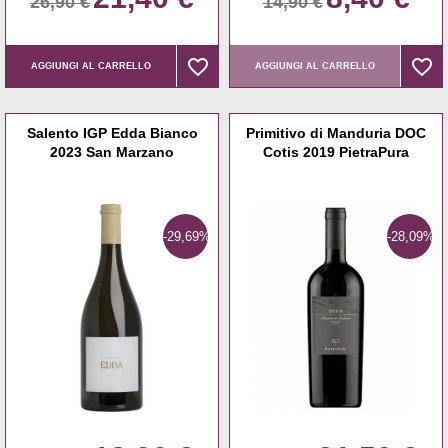
26,90 €
14,90 €
favorite_border
favorite_border
favorite_border
favorite_border
AGGIUNGI AL CARRELLO
AGGIUNGI AL CARRELLO
Salento IGP Edda Bianco
Primitivo di Manduria DOC
2023 San Marzano
Cotis 2019 PietraPura
-29,69%
-28,09%