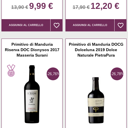
9,99 €
12,20 €
13,90 €
17,90 €
favorite_border
favorite_border
favorite_border
favorite_border
AGGIUNGI AL CARRELLO
AGGIUNGI AL CARRELLO
Primitivo di Manduria
Primitivo di Manduria DOCG
Riserva DOC Dionysos 2017
Dolceluna 2019 Dolce
Masseria Surani
Naturale PietraPura
-26,76%
-26,78%