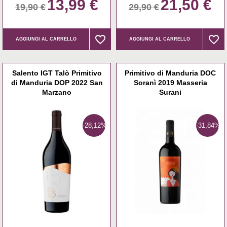
13,99 €
21,50 €
19,90 €
29,90 €
favorite_border
favorite_border
favorite_border
favorite_border
AGGIUNGI AL CARRELLO
AGGIUNGI AL CARRELLO
Salento IGT Talò Primitivo
Primitivo di Manduria DOC
di Manduria DOP 2022 San
Soranì 2019 Masseria
Marzano
Surani
-28,12%
-31,84%