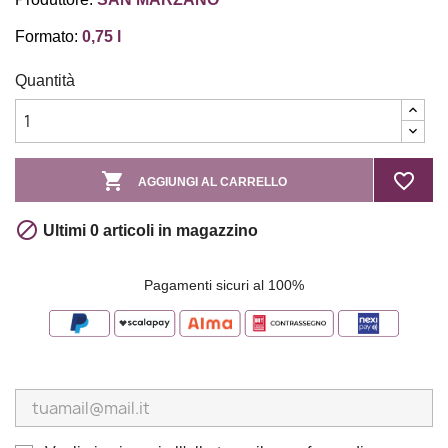
Formato:
0,75 l
Quantità

favorite_border
AGGIUNGI AL CARRELLO

Ultimi 0 articoli in magazzino
Pagamenti sicuri al 100%