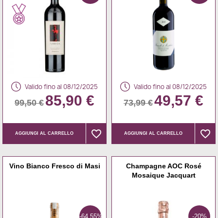
Valido fino al 08/12/2025
Valido fino al 08/12/2025
85,90 €
49,57 €
99,50 €
73,99 €
favorite_border
favorite_border
favorite_border
favorite_border
AGGIUNGI AL CARRELLO
AGGIUNGI AL CARRELLO
Vino Bianco Fresco di Masi
Champagne AOC Rosé
Mosaique Jacquart
-64,55%
-20%