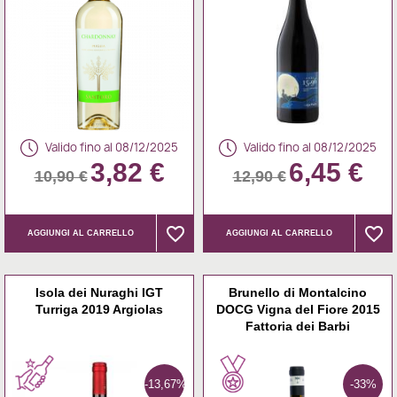
Valido fino al 08/12/2025
Valido fino al 08/12/2025
3,82 €
6,45 €
10,90 €
12,90 €
favorite_border
favorite_border
favorite_border
favorite_border
AGGIUNGI AL CARRELLO
AGGIUNGI AL CARRELLO
Isola dei Nuraghi IGT
Brunello di Montalcino
Turriga 2019 Argiolas
DOCG Vigna del Fiore 2015
Fattoria dei Barbi
-13,67%
-33%