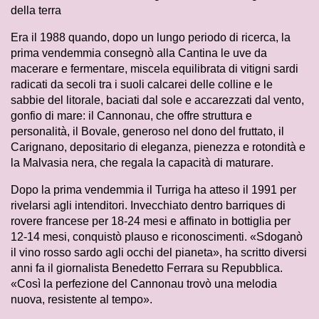
della terra
Era il 1988 quando, dopo un lungo periodo di ricerca, la
prima vendemmia consegnò alla Cantina le uve da
macerare e fermentare, miscela equilibrata di vitigni sardi
radicati da secoli tra i suoli calcarei delle colline e le
sabbie del litorale, baciati dal sole e accarezzati dal vento,
gonfio di mare: il Cannonau, che offre struttura e
personalità, il Bovale, generoso nel dono del fruttato, il
Carignano, depositario di eleganza, pienezza e rotondità e
la Malvasia nera, che regala la capacità di maturare.
Dopo la prima vendemmia il Turriga ha atteso il 1991 per
rivelarsi agli intenditori. Invecchiato dentro barriques di
rovere francese per 18-24 mesi e affinato in bottiglia per
12-14 mesi, conquistò plauso e riconoscimenti. «Sdoganò
il vino rosso sardo agli occhi del pianeta», ha scritto diversi
anni fa il giornalista Benedetto Ferrara su Repubblica.
«Così la perfezione del Cannonau trovò una melodia
nuova, resistente al tempo».