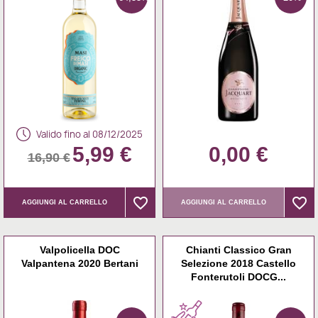
Valido fino al 08/12/2025
5,99 €
0,00 €
16,90 €
favorite_border
favorite_border
favorite_border
favorite_border
AGGIUNGI AL CARRELLO
AGGIUNGI AL CARRELLO
Valpolicella DOC
Chianti Classico Gran
Valpantena 2020 Bertani
Selezione 2018 Castello
Fonterutoli DOCG...