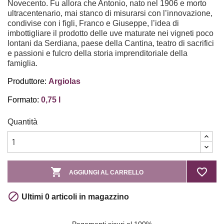
Novecento. Fu allora che Antonio, nato nel 1906 e morto
ultracentenario, mai stanco di misurarsi con l’innovazione,
condivise con i figli, Franco e Giuseppe, l’idea di
imbottigliare il prodotto delle uve maturate nei vigneti poco
lontani da Serdiana, paese della Cantina, teatro di sacrifici
e passioni e fulcro della storia imprenditoriale della
famiglia.
Produttore:
Argiolas
Formato:
0,75 l
Quantità

favorite_border
AGGIUNGI AL CARRELLO

Ultimi 0 articoli in magazzino