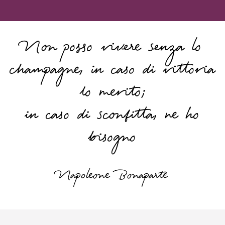
Non posso vivere senza lo
champagne, in caso di vittoria
lo merito;
in caso di sconfitta, ne ho
bisogno
Napoleone Bonaparte