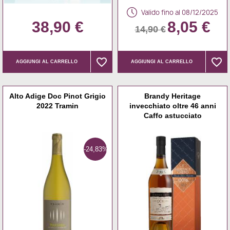
Valido fino al 08/12/2025
38,90 €
8,05 €
14,90 €
favorite_border
favorite_border
favorite_border
favorite_border
AGGIUNGI AL CARRELLO
AGGIUNGI AL CARRELLO
Alto Adige Doc Pinot Grigio
Brandy Heritage
2022 Tramin
invecchiato oltre 46 anni
Caffo astucciato
-24,83%