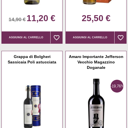
11,20 €
25,50 €
14,90 €
favorite_border
favorite_border
favorite_border
favorite_border
AGGIUNGI AL CARRELLO
AGGIUNGI AL CARRELLO
Grappa di Bolgheri
Amaro Importante Jefferson
Sassicaia Poli astucciata
Vecchio Magazzino
Doganale
-19,76%