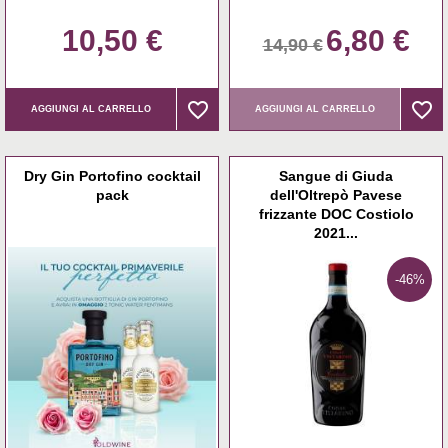
10,50 €
6,80 €
14,90 €
favorite_border
favorite_border
favorite_border
favorite_border
AGGIUNGI AL CARRELLO
AGGIUNGI AL CARRELLO
Dry Gin Portofino cocktail
Sangue di Giuda
pack
dell'Oltrepò Pavese
frizzante DOC Costiolo
2021...
-46%