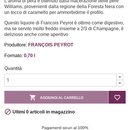
L'aroma di pera è ottenuto dalla macerazione delle pere
Williams, provenienti dalla regione della Foresta Nera con
un tocco di caramello per ammorbidirne il profilo.
Questo liquore di Francois Peyrot è ottimo come digestivo,
ma se servito molto freddo insieme a 2/3 di Champagne, è
delizioso anche come aperitivo
Produttore:
FRANÇOIS PEYROT
Formato:
0,70 l
Quantità

favorite_border
AGGIUNGI AL CARRELLO

Ultimi 0 articoli in magazzino
Pagamenti sicuri al 100%