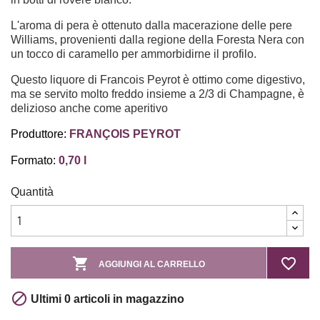
L'aroma di pera è ottenuto dalla macerazione delle pere
Williams, provenienti dalla regione della Foresta Nera con
un tocco di caramello per ammorbidirne il profilo.
Questo liquore di Francois Peyrot è ottimo come digestivo,
ma se servito molto freddo insieme a 2/3 di Champagne, è
delizioso anche come aperitivo
Produttore:
FRANÇOIS PEYROT
Formato:
0,70 l
Quantità

favorite_border
AGGIUNGI AL CARRELLO

Ultimi 0 articoli in magazzino