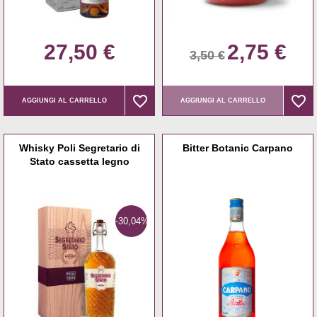
27,50 €
2,75 €
3,50 €
favorite_border
favorite_border
favorite_border
favorite_border
AGGIUNGI AL CARRELLO
AGGIUNGI AL CARRELLO
Whisky Poli Segretario di
Bitter Botanic Carpano
Stato cassetta legno
-30,04%