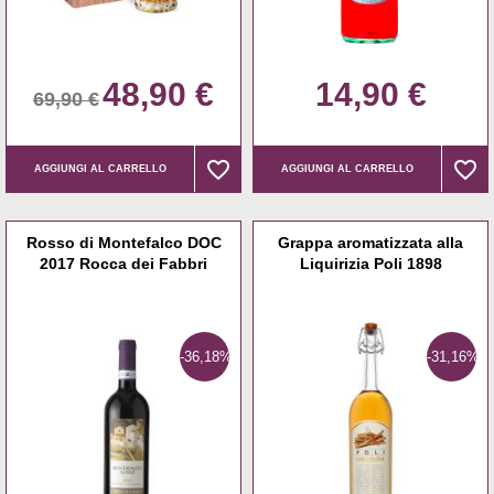
48,90 €
14,90 €
69,90 €
favorite_border
favorite_border
favorite_border
favorite_border
AGGIUNGI AL CARRELLO
AGGIUNGI AL CARRELLO
Rosso di Montefalco DOC
Grappa aromatizzata alla
2017 Rocca dei Fabbri
Liquirizia Poli 1898
-36,18%
-31,16%