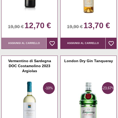
12,70 €
13,70 €
19,90 €
19,90 €
favorite_border
favorite_border
favorite_border
favorite_border
AGGIUNGI AL CARRELLO
AGGIUNGI AL CARRELLO
Vermentino di Sardegna
London Dry Gin Tanqueray
DOC Costamolino 2023
Argiolas
-10%
-23,67%