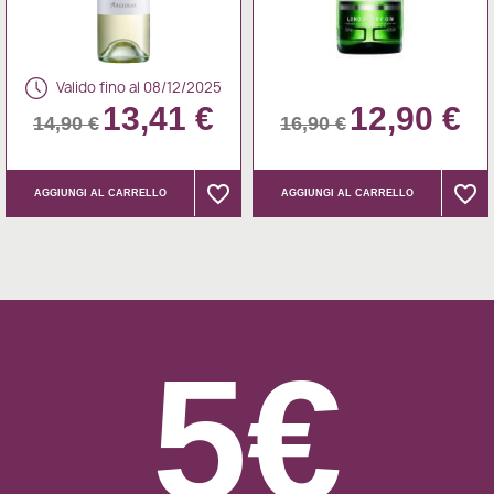
Valido fino al 08/12/2025
13,41 €
12,90 €
14,90 €
16,90 €
favorite_border
favorite_border
favorite_border
favorite_border
AGGIUNGI AL CARRELLO
AGGIUNGI AL CARRELLO
5€