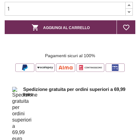

favorite_border
AGGIUNGI AL CARRELLO
Pagamenti sicuri al 100%
Spedizione gratuita per ordini superiori a 69,99
euro