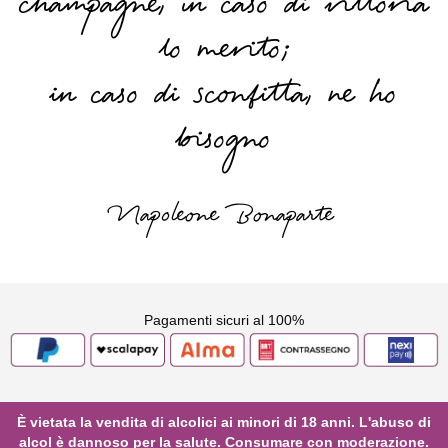
champagne, in caso di vittoria
lo merito;
in caso di sconfitta, ne ho
bisogno
Napoleone Bonaparte
Pagamenti sicuri al 100%
È vietata la vendita di alcolici ai minori di 18 anni. L'abuso di
alcol è dannoso per la salute. Consumare con moderazione.