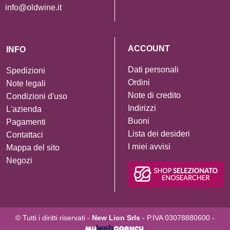
info@oldwine.it
ACCOUNT
INFO
Dati personali
Spedizioni
Ordini
Note legali
Note di credito
Condizioni d'uso
Indirizzi
L'azienda
Buoni
Pagamenti
Lista dei desideri
Contattaci
I miei avvisi
Mappa del sito
Negozi
© Tutti i diritti riservati -
New Lion Srls
- P.IVA 03078880600 -