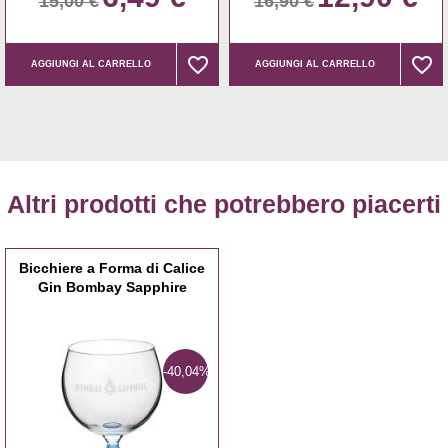
15,00 €
16,90 €
favorite_border
favorite_border
favorite_border
favorite_border
AGGIUNGI AL CARRELLO
AGGIUNGI AL CARRELLO
Altri prodotti che potrebbero piacerti
Bicchiere a Forma di Calice
Gin Bombay Sapphire
-40,04%