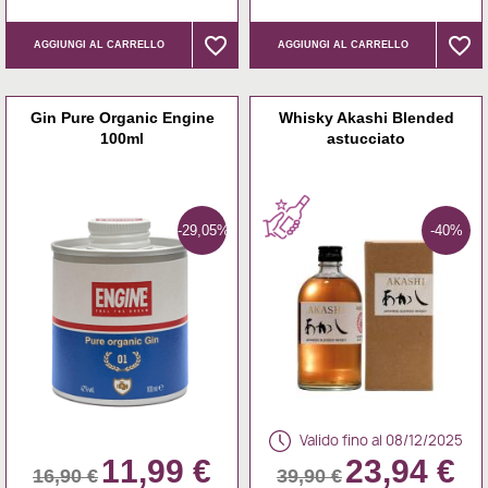
favorite_border
favorite_border
favorite_border
favorite_border
AGGIUNGI AL CARRELLO
AGGIUNGI AL CARRELLO
Gin Pure Organic Engine
Whisky Akashi Blended
100ml
astucciato
-29,05%
-40%
Valido fino al 08/12/2025
11,99 €
23,94 €
16,90 €
39,90 €