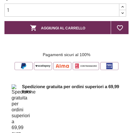

favorite_border
AGGIUNGI AL CARRELLO
Pagamenti sicuri al 100%
Spedizione gratuita per ordini superiori a 69,99
euro