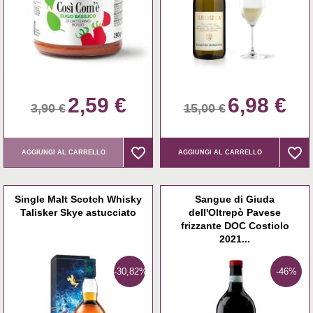
2,59 €
6,98 €
3,90 €
15,00 €
favorite_border
favorite_border
favorite_border
favorite_border
AGGIUNGI AL CARRELLO
AGGIUNGI AL CARRELLO
Single Malt Scotch Whisky
Sangue di Giuda
Talisker Skye astucciato
dell'Oltrepò Pavese
frizzante DOC Costiolo
2021...
-30,82%
-46%