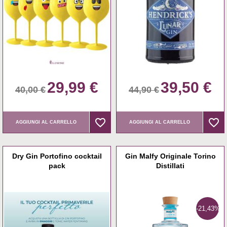
29,99 €
39,50 €
40,00 €
44,90 €
favorite_border
favorite_border
favorite_border
favorite_border
AGGIUNGI AL CARRELLO
AGGIUNGI AL CARRELLO
Dry Gin Portofino cocktail
Gin Malfy Originale Torino
pack
Distillati
-21,43%