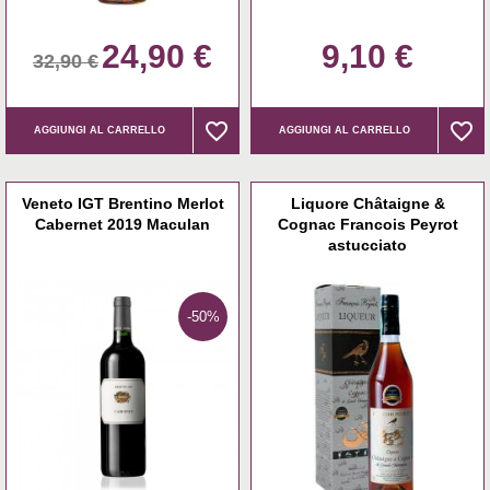
24,90 €
9,10 €
32,90 €
favorite_border
favorite_border
favorite_border
favorite_border
AGGIUNGI AL CARRELLO
AGGIUNGI AL CARRELLO
Veneto IGT Brentino Merlot
Liquore Châtaigne &
Cabernet 2019 Maculan
Cognac Francois Peyrot
astucciato
-50%