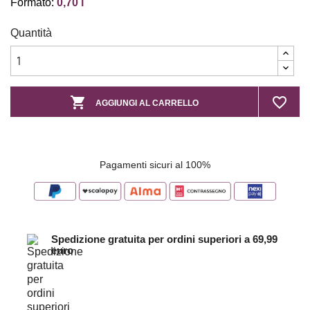
Formato:
0,70 l
Quantità

favorite_border
AGGIUNGI AL CARRELLO
Pagamenti sicuri al 100%
Spedizione gratuita per ordini superiori a 69,99
euro