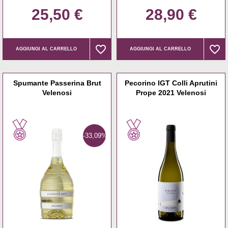
25,50 €
28,90 €
favorite_border
favorite_border
favorite_border
favorite_border
AGGIUNGI AL CARRELLO
AGGIUNGI AL CARRELLO
Spumante Passerina Brut
Pecorino IGT Colli Aprutini
Velenosi
Prope 2021 Velenosi
-33,09%