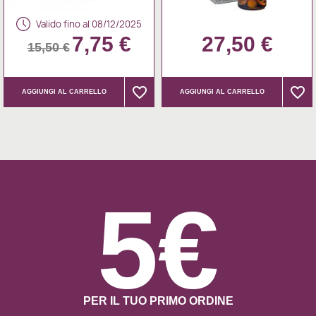
Valido fino al 08/12/2025
7,75 €
27,50 €
15,50 €
favorite_border
favorite_border
favorite_border
favorite_border
AGGIUNGI AL CARRELLO
AGGIUNGI AL CARRELLO
5€
PER IL TUO PRIMO ORDINE