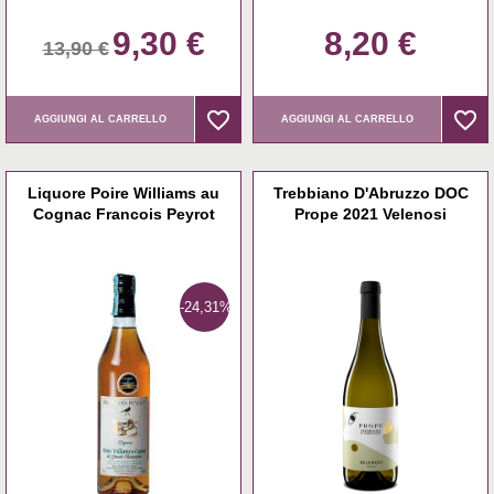
9,30 €
8,20 €
13,90 €
favorite_border
favorite_border
favorite_border
favorite_border
AGGIUNGI AL CARRELLO
AGGIUNGI AL CARRELLO
Liquore Poire Williams au
Trebbiano D'Abruzzo DOC
Cognac Francois Peyrot
Prope 2021 Velenosi
-24,31%