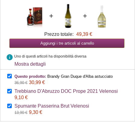
+
+
Prezzo totale:
49,39 €
Aggiungi i tre articoli al carrello
info
Uno di questi articoli ha disponibilità diversa
Mostra dettagli
Questo prodotto:
Brandy Gran Duque d'Alba astucciato
30,99 €
36,90 €
Trebbiano D'Abruzzo DOC Prope 2021 Velenosi
9,10 €
Spumante Passerina Brut Velenosi
9,30 €
13,90 €