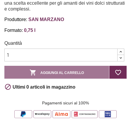
una scelta eccellente per gli amanti dei vini dolci strutturati
e complessi.
Produttore:
SAN MARZANO
Formato:
0,75 l
Quantità

favorite_border
AGGIUNGI AL CARRELLO

Ultimi 0 articoli in magazzino
Pagamenti sicuri al 100%