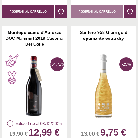
favorite_border
favorite_border
favorite_border
favorite_border
AGGIUNGI AL CARRELLO
AGGIUNGI AL CARRELLO
Montepulciano d'Abruzzo
Santero 958 Glam gold
DOC Mammut 2019 Cascina
spumante extra dry
Del Colle
-34,72%
-25%
Valido fino al 08/12/2025
12,99 €
9,75 €
19,90 €
13,00 €