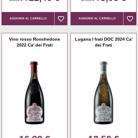
favorite_border
favorite_border
favorite_border
favorite_border
AGGIUNGI AL CARRELLO
AGGIUNGI AL CARRELLO
Vino rosso Ronchedone
Lugana I frati DOC 2024 Ca'
2022 Ca' dei Frati
dei Frati