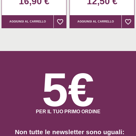
16,90 €
12,50 €
favorite_border
favorite_border
favorite_border
favorite_border
AGGIUNGI AL CARRELLO
AGGIUNGI AL CARRELLO
5€
PER IL TUO PRIMO ORDINE
Non tutte le newsletter sono uguali: