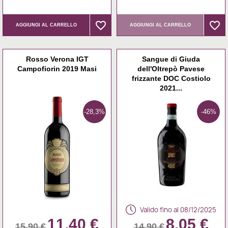
favorite_border
favorite_border
favorite_border
favorite_border
AGGIUNGI AL CARRELLO
AGGIUNGI AL CARRELLO
Rosso Verona IGT
Sangue di Giuda
Campofiorin 2019 Masi
dell'Oltrepò Pavese
frizzante DOC Costiolo
2021...
-28,3%
-46%
Valido fino al 08/12/2025
11,40 €
8,05 €
15,90 €
14,90 €