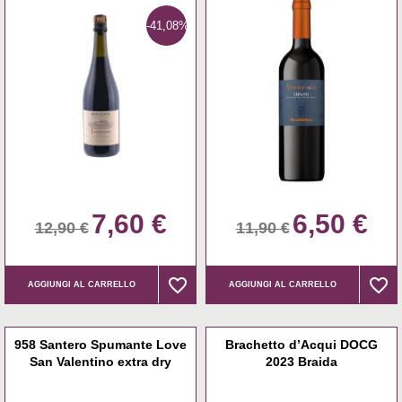
-41,08%
7,60 €
6,50 €
12,90 €
11,90 €
favorite_border
favorite_border
favorite_border
favorite_border
AGGIUNGI AL CARRELLO
AGGIUNGI AL CARRELLO
958 Santero Spumante Love
Brachetto d’Acqui DOCG
San Valentino extra dry
2023 Braida