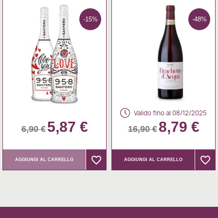
-15%
-48%
Valido fino al 08/12/2025
5,87 €
8,79 €
6,90 €
16,90 €
favorite_border
favorite_border
favorite_border
favorite_border
AGGIUNGI AL CARRELLO
AGGIUNGI AL CARRELLO