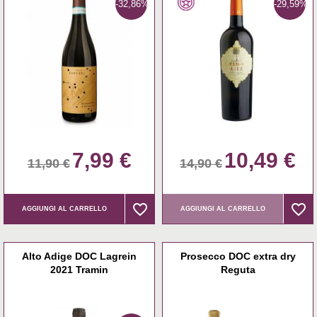
-32,86%
-29,59%
7,99 €
10,49 €
11,90 €
14,90 €
favorite_border
favorite_border
favorite_border
favorite_border
AGGIUNGI AL CARRELLO
AGGIUNGI AL CARRELLO
Alto Adige DOC Lagrein
Prosecco DOC extra dry
2021 Tramin
Reguta