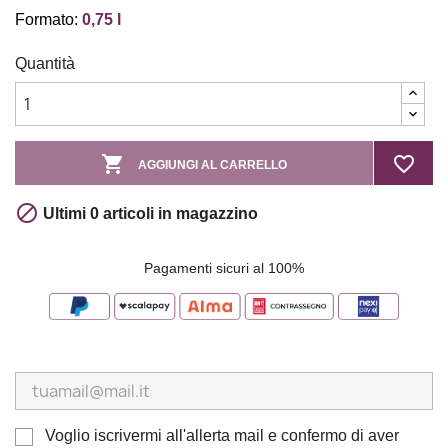
Formato:
0,75 l
Quantità

favorite_border
AGGIUNGI AL CARRELLO

Ultimi 0 articoli in magazzino
Pagamenti sicuri al 100%
Voglio iscrivermi all'allerta mail e confermo di aver