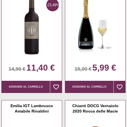
-23,49%
11,40 €
5,99 €
14,90 €
15,00 €
favorite_border
favorite_border
favorite_border
favorite_border
AGGIUNGI AL CARRELLO
AGGIUNGI AL CARRELLO
Emilia IGT Lambrusco
Chianti DOCG Vernaiolo
Amabile Rinaldini
2020 Rocca delle Macie