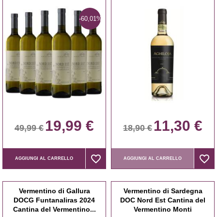
-60,01%
19,99 €
11,30 €
49,99 €
18,90 €
favorite_border
favorite_border
favorite_border
favorite_border
AGGIUNGI AL CARRELLO
AGGIUNGI AL CARRELLO
Vermentino di Gallura
Vermentino di Sardegna
DOCG Funtanaliras 2024
DOC Nord Est Cantina del
Cantina del Vermentino...
Vermentino Monti