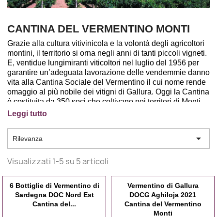
CANTINA DEL VERMENTINO MONTI
Grazie alla cultura vitivinicola e la volontà degli agricoltori
montini, il territorio si orna negli anni di tanti piccoli vigneti.
E, ventidue lungimiranti viticoltori nel luglio del 1956 per
garantire un’adeguata lavorazione delle vendemmie danno
vita alla Cantina Sociale del Vermentino il cui nome rende
omaggio al più nobile dei vitigni di Gallura. Oggi la Cantina
è costituita da 350 soci che coltivano nei territori di Monti,
Telti, Olbia, Loiri Porto San Paolo, i 500 ettari, per conferire
Leggi tutto
uve selezionate base di vini eleganti, raffinati e originali. La
Cantina, immersa in tre ettari di querce accoglie l’iter

Rilevanza
produttivo dalla pigiodiraspatura delicata fino allo
stoccaggio in locali termocondizionati.
Visualizzati 1-5 su 5 articoli
La barricaia caratterizzata dal portale, di chiara origine
aragonese marchio logo della Cantina, realizzato in granito
6 Bottiglie di Vermentino di
Vermentino di Gallura
accoglie i visitatori che vogliano conoscere l’evoluzione in
Sardegna DOC Nord Est
DOCG Aghiloja 2021
Cantina del...
Cantina del Vermentino
botti o tonneau, 2500-500 litri e l’affinamento in bottiglia dei
Monti
vini di eccellenza.