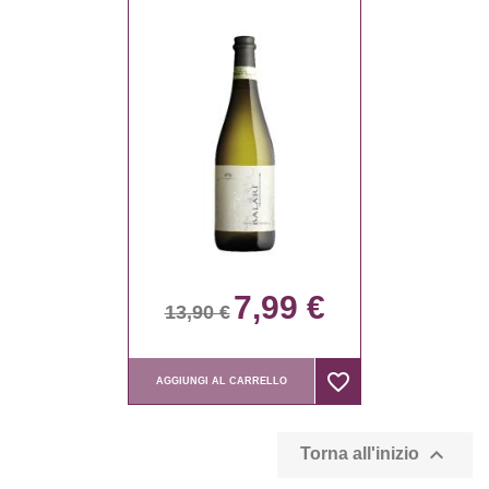
7,99 €
13,90 €
favorite_border
favorite_border
AGGIUNGI AL CARRELLO

Torna all'inizio