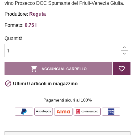
vino Prosecco DOC Spumante del Friuli-Venezia Giulia.
Produttore:
Reguta
Formato:
0,75 l
Quantità

favorite_border
AGGIUNGI AL CARRELLO

Ultimi 0 articoli in magazzino
Pagamenti sicuri al 100%