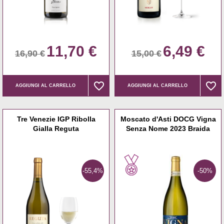
11,70 €
6,49 €
16,90 €
15,00 €
favorite_border
favorite_border
favorite_border
favorite_border
AGGIUNGI AL CARRELLO
AGGIUNGI AL CARRELLO
Tre Venezie IGP Ribolla
Moscato d'Asti DOCG Vigna
Gialla Reguta
Senza Nome 2023 Braida
-55,4%
-50%