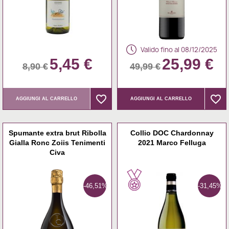
Valido fino al 08/12/2025
5,45 €
25,99 €
8,90 €
49,99 €
favorite_border
favorite_border
favorite_border
favorite_border
AGGIUNGI AL CARRELLO
AGGIUNGI AL CARRELLO
Spumante extra brut Ribolla
Collio DOC Chardonnay
Gialla Ronc Zoiis Tenimenti
2021 Marco Felluga
Civa
-46,51%
-31,45%