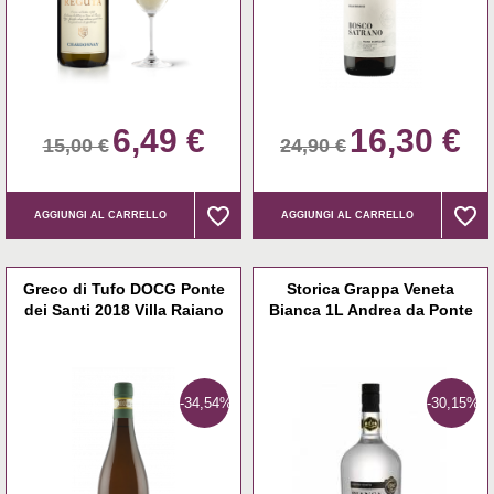
6,49 €
16,30 €
15,00 €
24,90 €
favorite_border
favorite_border
favorite_border
favorite_border
AGGIUNGI AL CARRELLO
AGGIUNGI AL CARRELLO
Greco di Tufo DOCG Ponte
Storica Grappa Veneta
dei Santi 2018 Villa Raiano
Bianca 1L Andrea da Ponte
-34,54%
-30,15%