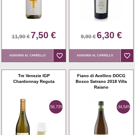
7,50 €
6,30 €
11,90 €
9,90 €
favorite_border
favorite_border
favorite_border
favorite_border
AGGIUNGI AL CARRELLO
AGGIUNGI AL CARRELLO
Tre Venezie IGP
Fiano di Avellino DOCG
Chardonnay Reguta
Bosco Satrano 2018 Villa
Raiano
-56,73%
-34,54%