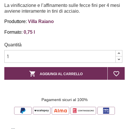
La vinificazione e l’affinamento sulle fecce fini per 4 mesi
avviene interamente in tini di acciaio.
Produttore:
Villa Raiano
Formato:
0,75 l
Quantità

favorite_border
AGGIUNGI AL CARRELLO
Pagamenti sicuri al 100%