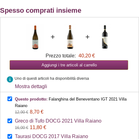
Spesso comprati insieme
+
+
Prezzo totale:
40,20 €
Aggiungi i tre articoli al carrello
info
Uno di questi articoli ha disponibilità diversa
Mostra dettagli
Questo prodotto:
Falanghina del Beneventano IGT 2021 Villa
Raiano
8,70 €
12,90 €
Greco di Tufo DOCG 2021 Villa Raiano
11,80 €
16,00 €
Taurasi DOCG 2017 Villa Raiano