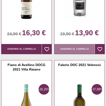
16,30 €
13,90 €
24,90 €
19,90 €
favorite_border
favorite_border
favorite_border
favorite_border
AGGIUNGI AL CARRELLO
AGGIUNGI AL CARRELLO
Fiano di Avellino DOCG
Falerio DOC 2021 Velenosi
2021 Villa Raiano
-26,25%
-37,88%