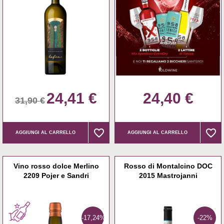
24,41 €
24,40 €
31,90 €
favorite_border
favorite_border
favorite_border
favorite_border
AGGIUNGI AL CARRELLO
AGGIUNGI AL CARRELLO
Vino rosso dolce Merlino
Rosso di Montalcino DOC
2209 Pojer e Sandri
2015 Mastrojanni
-17,24%
-22%