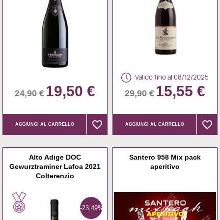
Valido fino al 08/12/2025
19,50 €
15,55 €
24,90 €
29,90 €
favorite_border
favorite_border
favorite_border
favorite_border
AGGIUNGI AL CARRELLO
AGGIUNGI AL CARRELLO
Alto Adige DOC
Santero 958 Mix pack
Gewurztraminer Lafoa 2021
aperitivo
Colterenzio
-23,49%