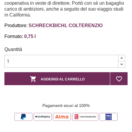
cooperativa in veste di direttore. Portò con sé un bagaglio
carico di ambizioni, anche a seguito del suo viaggio studi
in California.
Produttore:
SCHRECKBICHL COLTERENZIO
Formato:
0,75 l
Quantità

favorite_border
AGGIUNGI AL CARRELLO
Pagamenti sicuri al 100%