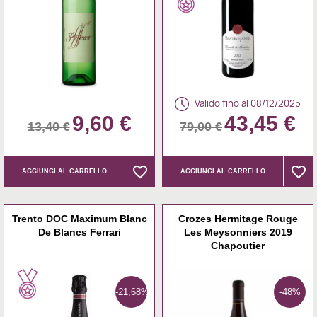
Valido fino al 08/12/2025
9,60 €
43,45 €
13,40 €
79,00 €
favorite_border
favorite_border
favorite_border
favorite_border
AGGIUNGI AL CARRELLO
AGGIUNGI AL CARRELLO
Trento DOC Maximum Blanc
Crozes Hermitage Rouge
De Blancs Ferrari
Les Meysonniers 2019
Chapoutier
-21,68%
-48%