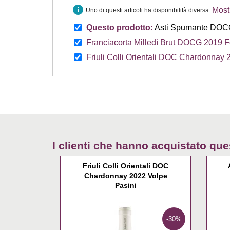
info
Mostr
Uno di questi articoli ha disponibilità diversa
Questo prodotto:
Asti Spumante DOCG
Franciacorta Milledì Brut DOCG 2019 F
Friuli Colli Orientali DOC Chardonnay 
I clienti che hanno acquistato q
Friuli Colli Orientali DOC
Chardonnay 2022 Volpe
Pasini
-30%