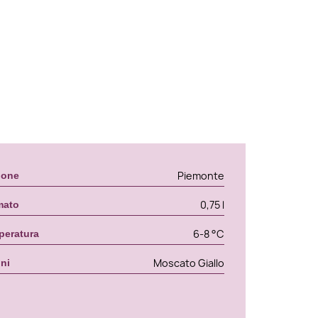
Piemonte
ione
0,75 l
mato
6-8 °C
peratura
Moscato Giallo
gni