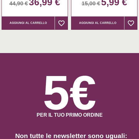
36,99 €
5,99 €
44,90 €
15,00 €
favorite_border
favorite_border
favorite_border
favorite_border
AGGIUNGI AL CARRELLO
AGGIUNGI AL CARRELLO
5€
PER IL TUO PRIMO ORDINE
Non tutte le newsletter sono uguali: