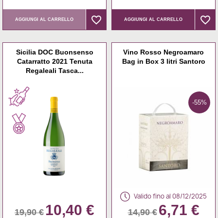
favorite_border
favorite_border
favorite_border
favorite_border
AGGIUNGI AL CARRELLO
AGGIUNGI AL CARRELLO
Sicilia DOC Buonsenso
Vino Rosso Negroamaro
Catarratto 2021 Tenuta
Bag in Box 3 litri Santoro
Regaleali Tasca...
-55%
Valido fino al 08/12/2025
10,40 €
6,71 €
19,90 €
14,90 €