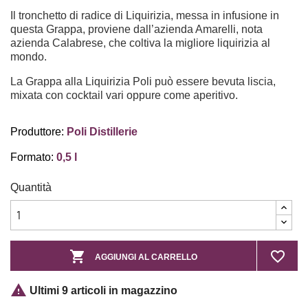
Il tronchetto di radice di Liquirizia, messa in infusione in
questa Grappa, proviene dall’azienda Amarelli, nota
azienda Calabrese, che coltiva la migliore liquirizia al
mondo.
La Grappa alla Liquirizia Poli può essere bevuta liscia,
mixata con cocktail vari oppure come aperitivo.
Produttore:
Poli Distillerie
Formato:
0,5 l
Quantità

favorite_border
AGGIUNGI AL CARRELLO

Ultimi 9 articoli in magazzino