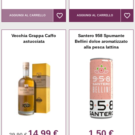
favorite_border
favorite_border
favorite_border
favorite_border
AGGIUNGI AL CARRELLO
AGGIUNGI AL CARRELLO
Vecchia Grappa Caffo
Santero 958 Spumante
astucciata
Bellini dolce aromatizzato
alla pesca lattina
14,99 €
1,50 €
29,90 €