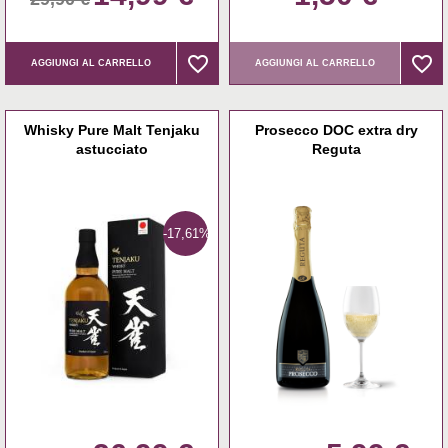
favorite_border
favorite_border
favorite_border
favorite_border
AGGIUNGI AL CARRELLO
AGGIUNGI AL CARRELLO
Whisky Pure Malt Tenjaku
Prosecco DOC extra dry
astucciato
Reguta
-17,61%