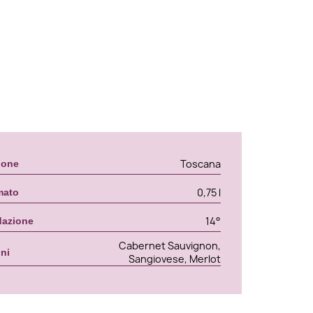
Toscana
ione
0,75 l
mato
14°
dazione
Cabernet Sauvignon,
gni
Sangiovese, Merlot