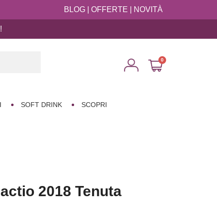
BLOG
|
OFFERTE
|
NOVITÀ
!

I
SOFT DRINK
SCOPRI
actio 2018 Tenuta