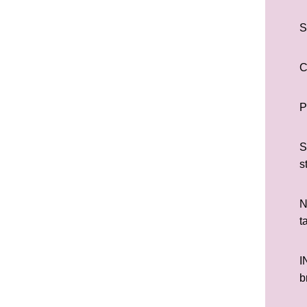
S
C
P
S
s
N
t
I
b