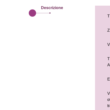
Descrizione
T
Z
V
T
A
E
V
o
t