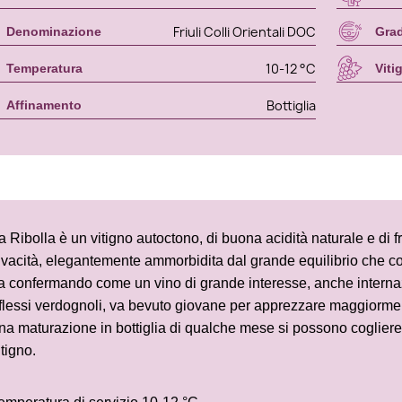
Friuli Colli Orientali DOC
Denominazione
Gra
10-12 °C
Temperatura
Viti
Bottiglia
Affinamento
a Ribolla è un vitigno autoctono, di buona acidità naturale e di f
ivacità, elegantemente ammorbidita dal grande equilibrio che co
a confermando come un vino di grande interesse, anche internazi
iflessi verdognoli, va bevuto giovane per apprezzare maggiorment
na maturazione in bottiglia di qualche mese si possono cogliere tu
itigno.