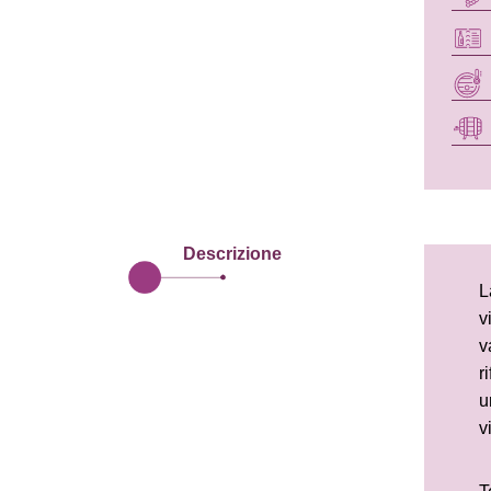
Descrizione
L
v
v
r
u
v