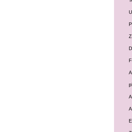
T
U
P
Z
D
F
A
p
A
A
E