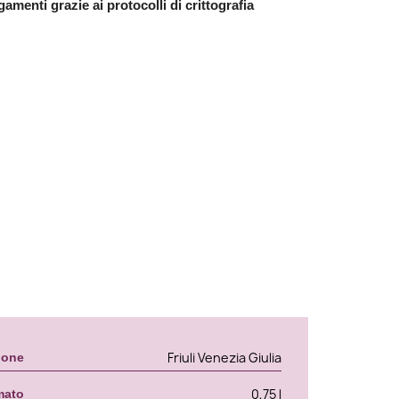
amenti grazie ai protocolli di crittografia
Friuli Venezia Giulia
ione
0,75 l
mato