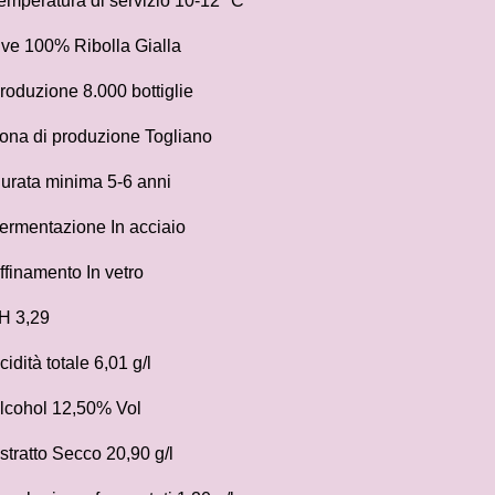
emperatura di servizio 10-12 °C
ve 100% Ribolla Gialla
roduzione 8.000 bottiglie
ona di produzione Togliano
urata minima 5-6 anni
ermentazione In acciaio
ffinamento In vetro
H 3,29
cidità totale 6,01 g/l
lcohol 12,50% Vol
stratto Secco 20,90 g/l