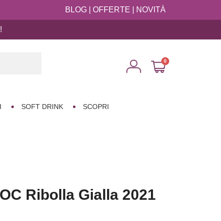
BLOG
|
OFFERTE
|
NOVITÀ
!

I
SOFT DRINK
SCOPRI
 DOC Ribolla Gialla 2021