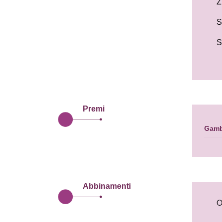
Z
S
S
Premi
Gamb
Abbinamenti
O