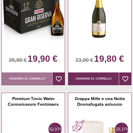
19,90 €
19,80 €
26,90 €
23,90 €
favorite_border
favorite_border
favorite_border
favorite_border
AGGIUNGI AL CARRELLO
AGGIUNGI AL CARRELLO
Premium Tonic Water
Grappa Mille e una Notte
Connoisseurs Fentimans
Donnafugata astuccio
-52,07%
-25,17%