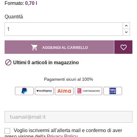
Formato:
0,70 l
Quantità

favorite_border
AGGIUNGI AL CARRELLO

Ultimi 0 articoli in magazzino
Pagamenti sicuri al 100%
Voglio iscrivermi all'allerta mail e confermo di aver
preso visione della
Privacy Policy
.