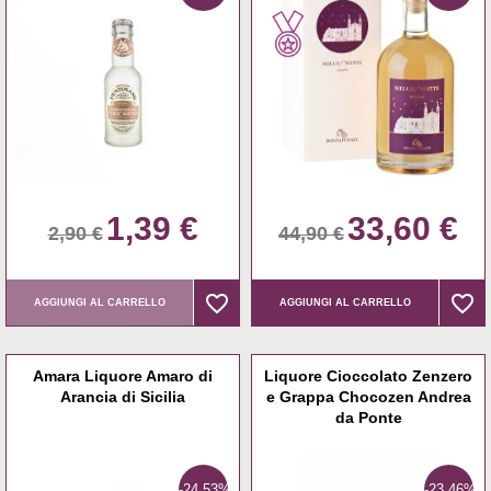
1,39 €
33,60 €
2,90 €
44,90 €
favorite_border
favorite_border
favorite_border
favorite_border
AGGIUNGI AL CARRELLO
AGGIUNGI AL CARRELLO
Amara Liquore Amaro di
Liquore Cioccolato Zenzero
Arancia di Sicilia
e Grappa Chocozen Andrea
da Ponte
-24,53%
-23,46%