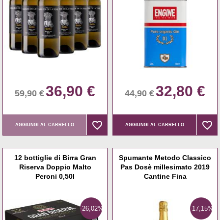
36,90 €
32,80 €
59,90 €
44,90 €
favorite_border
favorite_border
favorite_border
favorite_border
AGGIUNGI AL CARRELLO
AGGIUNGI AL CARRELLO
12 bottiglie di Birra Gran
Spumante Metodo Classico
Riserva Doppio Malto
Pas Dosè millesimato 2019
Peroni 0,50l
Cantine Fina
-26,02%
-17,15%