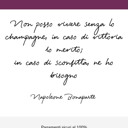
Non posso vivere senza lo
champagne, in caso di vittoria
lo merito;
in caso di sconfitta, ne ho
bisogno
Napoleone Bonaparte
Pagamenti sicuri al 100%