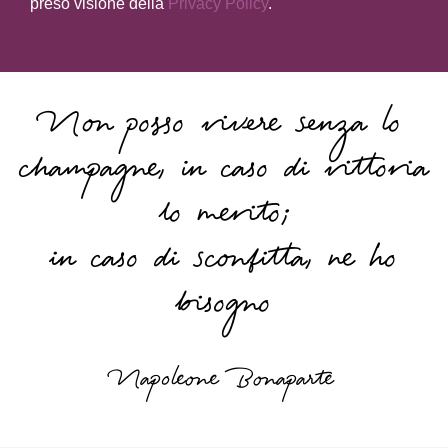
preso visione della
Privacy Policy
.
Non posso vivere senza lo
champagne, in caso di vittoria
lo merito;
in caso di sconfitta, ne ho
bisogno
Napoleone Bonaparte