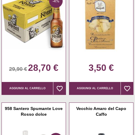
-4%
28,70 €
3,50 €
29,90 €
favorite_border
favorite_border
favorite_border
favorite_border
AGGIUNGI AL CARRELLO
AGGIUNGI AL CARRELLO
958 Santero Spumante Love
Vecchio Amaro del Capo
Rosso dolce
Caffo