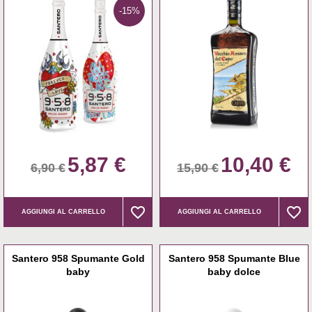
-15%
5,87 €
10,40 €
6,90 €
15,90 €
favorite_border
favorite_border
favorite_border
favorite_border
AGGIUNGI AL CARRELLO
AGGIUNGI AL CARRELLO
Santero 958 Spumante Gold
Santero 958 Spumante Blue
baby
baby dolce