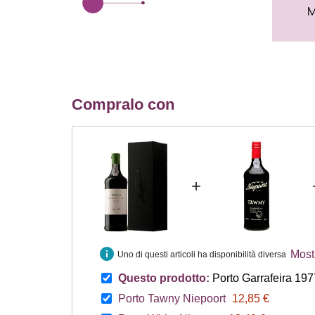
M
Compralo con
+
info
Mostr
Uno di questi articoli ha disponibilità diversa
Questo prodotto:
Porto Garrafeira 197
Porto Tawny Niepoort
12,85 €