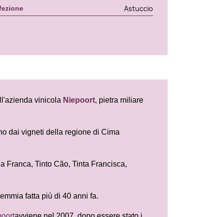
Astuccio
fezione
ll'azienda vinicola
Niepoort
, pietra miliare
no dai vigneti della regione di Cima
iga Franca, Tinto Cão, Tinta Francisca,
demmia fatta più di 40 anni fa.
oort
avviene nel 2007, dopo essere stato i