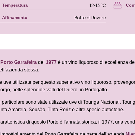
12-13 °C
Temperatura
Con
Botte di Rovere
Affinamento
l
Porto Garrafeira
del
1977
è un vino liquoroso di eccellenza de
ell’azienda stessa.
e uve utilizzate per questo superlativo vino liquoroso, provengo
orgo, nelle splendide valli del Duero, in Portogallo.
n particolare sono state utilizzate uve di Touriga Nacional, Tour
inta Amarela, Sousão, Tinta Roriz e altre specie autoctone.
aratteristica di questo Porto è l'annata storica, il 1977, una ven
'imbottigliamento del Porto Garrafeira da parte dell'azienda
Niep