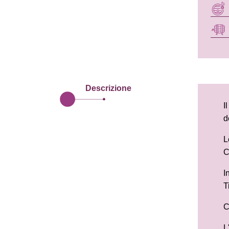
Descrizione
I
d
L
C
I
T
C
L