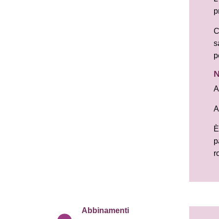
p
C
s
p
N
A
A
È
p
r
Abbinamenti