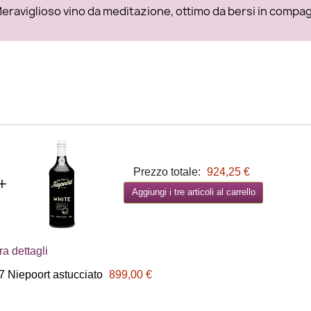
eraviglioso vino da meditazione, ottimo da bersi in compa
Prezzo totale:
924,25 €
+
Aggiungi i tre articoli al carrello
a dettagli
7 Niepoort astucciato
899,00 €