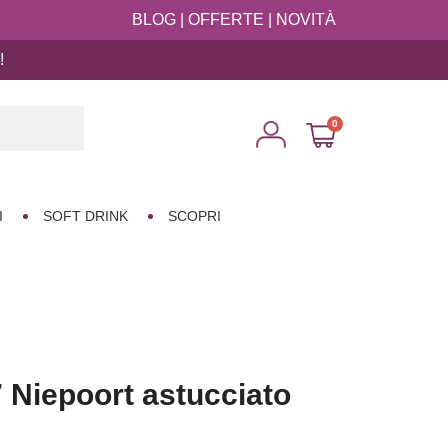
BLOG
|
OFFERTE
|
NOVITÀ
!

I
SOFT DRINK
SCOPRI
7 Niepoort astucciato