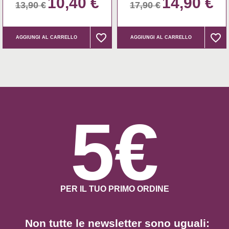
10,40 €
14,90 €
13,90 €
17,90 €
favorite_border
favorite_border
favorite_border
favorite_border
AGGIUNGI AL CARRELLO
AGGIUNGI AL CARRELLO
5€
PER IL TUO PRIMO ORDINE
Non tutte le newsletter sono uguali: