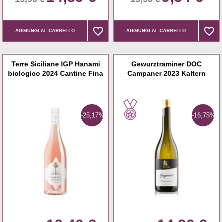
favorite_border
favorite_border
favorite_border
favorite_border
AGGIUNGI AL CARRELLO
AGGIUNGI AL CARRELLO
Terre Siciliane IGP Hanami
Gewurztraminer DOC
biologico 2024 Cantine Fina
Campaner 2023 Kaltern
-25,17%
-16,75%