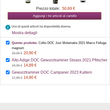
Prezzo totale:
50,69 €
Aggiungi i tre articoli al carrello
info
Uno di questi articoli ha disponibilità diversa
Mostra dettagli
Questo prodotto:
Collio DOC Just Molamatta 2021 Marco Felluga
magnum
20,90 €
33,00 €
Alto Adige DOC Gewurztraminer Stoass 2021 Pfitscher
14,89 €
19,90 €
Gewurztraminer DOC Campaner 2023 Kaltern
14,90 €
17,90 €