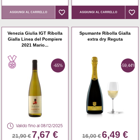
favorite_border
favorite_border
favorite_border
favorite_border
AGGIUNGI AL CARRELLO
AGGIUNGI AL CARRELLO
Venezia Giulia IGT Ribolla
Spumante Ribolla Gialla
Gialla Linea del Pompiere
extra dry Reguta
2021 Mario...
-65%
-59,44%
Valido fino al 08/12/2025
7,67 €
6,49 €
21,90 €
16,00 €