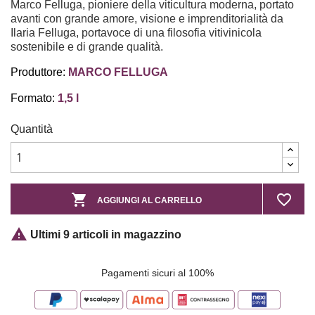
Marco Felluga, pioniere della viticultura moderna, portato
avanti con grande amore, visione e imprenditorialità da
Ilaria Felluga, portavoce di una filosofia vitivinicola
sostenibile e di grande qualità.
Produttore:
MARCO FELLUGA
Formato:
1,5 l
Quantità

favorite_border
AGGIUNGI AL CARRELLO

Ultimi 9 articoli in magazzino
Pagamenti sicuri al 100%