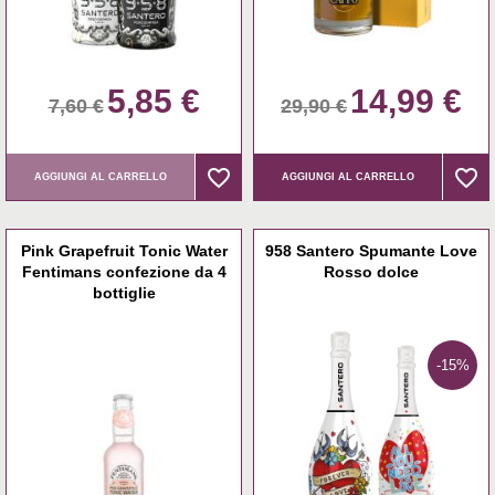
5,85 €
14,99 €
7,60 €
29,90 €
favorite_border
favorite_border
favorite_border
favorite_border
AGGIUNGI AL CARRELLO
AGGIUNGI AL CARRELLO
Pink Grapefruit Tonic Water
958 Santero Spumante Love
Fentimans confezione da 4
Rosso dolce
bottiglie
-15%