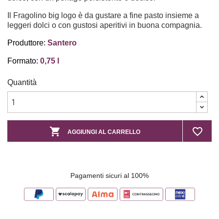
Il Fragolino big logo è da gustare a fine pasto insieme a
leggeri dolci o con gustosi aperitivi in buona compagnia.
Produttore:
Santero
Formato:
0,75 l
Quantità

favorite_border
AGGIUNGI AL CARRELLO
Pagamenti sicuri al 100%