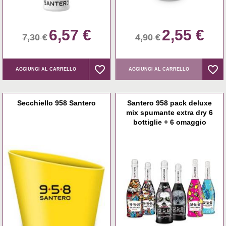
6,57 €
2,55 €
7,30 €
4,90 €
favorite_border
favorite_border
favorite_border
favorite_border
AGGIUNGI AL CARRELLO
AGGIUNGI AL CARRELLO
Secchiello 958 Santero
Santero 958 pack deluxe
mix spumante extra dry 6
bottiglie + 6 omaggio