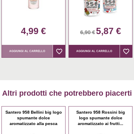
4,99 €
5,87 €
6,90 €
favorite_border
favorite_border
favorite_border
favorite_border
AGGIUNGI AL CARRELLO
AGGIUNGI AL CARRELLO
Altri prodotti che potrebbero piacerti
Santero 958 Bellini big logo
Santero 958 Rossini big
spumante dolce
logo spumante dolce
aromatizzato alla pesca
aromatizzato ai frutti...