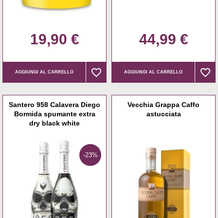
19,90 €
44,99 €
favorite_border
favorite_border
favorite_border
favorite_border
AGGIUNGI AL CARRELLO
AGGIUNGI AL CARRELLO
Santero 958 Calavera Diego
Vecchia Grappa Caffo
Bormida spumante extra
astucciata
dry black white
-23%