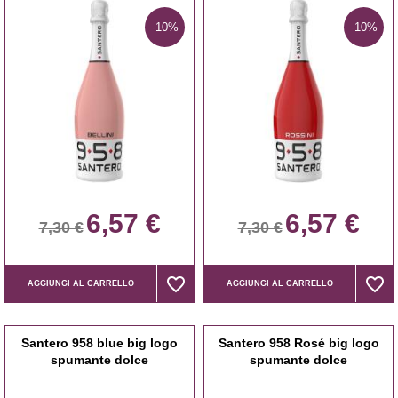
-10%
-10%
6,57 €
6,57 €
7,30 €
7,30 €
favorite_border
favorite_border
favorite_border
favorite_border
AGGIUNGI AL CARRELLO
AGGIUNGI AL CARRELLO
Santero 958 blue big logo
Santero 958 Rosé big logo
spumante dolce
spumante dolce