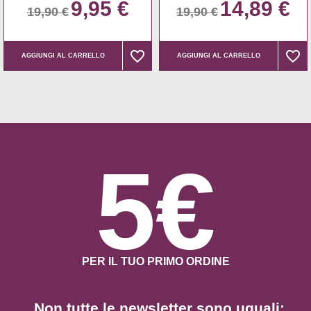
9,95 €
14,89 €
19,90 €
19,90 €
favorite_border
favorite_border
favorite_border
favorite_border
AGGIUNGI AL CARRELLO
AGGIUNGI AL CARRELLO
5€
PER IL TUO PRIMO ORDINE
Non tutte le newsletter sono uguali: