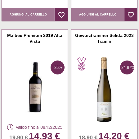
favorite_border
favorite_border
favorite_border
favorite_border
AGGIUNGI AL CARRELLO
AGGIUNGI AL CARRELLO
Malbec Premium 2019 Alta
Gewurztraminer Selida 2023
Vista
Tramin
-25%
-24,87%
Valido fino al 08/12/2025
14,93 €
14,20 €
19,90 €
18,90 €