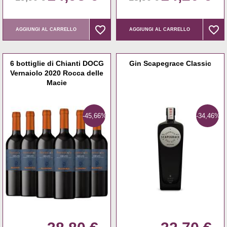
favorite_border
favorite_border
favorite_border
favorite_border
AGGIUNGI AL CARRELLO
AGGIUNGI AL CARRELLO
6 bottiglie di Chianti DOCG
Gin Scapegrace Classic
Vernaiolo 2020 Rocca delle
Macie
-45,66%
-34,46%