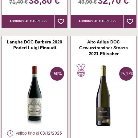
38,80 €
32,70 €
71,40 €
49,90 €
favorite_border
favorite_border
favorite_border
favorite_border
AGGIUNGI AL CARRELLO
AGGIUNGI AL CARRELLO
Langhe DOC Barbera 2020
Alto Adige DOC
Poderi Luigi Einaudi
Gewurztraminer Stoass
2021 Pfitscher
-50%
-25,17%
Valido fino al 08/12/2025