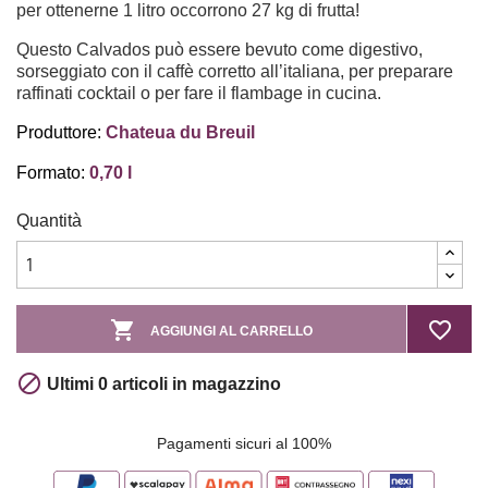
per ottenerne 1 litro occorrono 27 kg di frutta!
Questo Calvados può essere bevuto come digestivo,
sorseggiato con il caffè corretto all’italiana, per preparare
raffinati cocktail o per fare il flambage in cucina.
Produttore:
Chateua du Breuil
Formato:
0,70 l
Quantità

favorite_border
AGGIUNGI AL CARRELLO

Ultimi 0 articoli in magazzino
Pagamenti sicuri al 100%