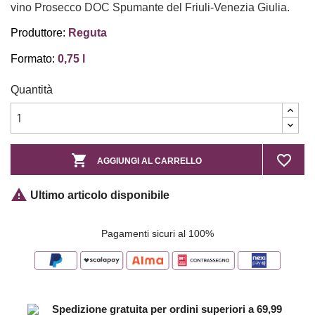
vino Prosecco DOC Spumante del Friuli-Venezia Giulia.
Produttore:
Reguta
Formato:
0,75 l
Quantità

favorite_border
AGGIUNGI AL CARRELLO

Ultimo articolo disponibile
Pagamenti sicuri al 100%
Spedizione gratuita per ordini superiori a 69,99