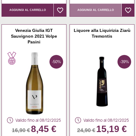
favorite_border
favorite_border
favorite_border
favorite_border
AGGIUNGI AL CARRELLO
AGGIUNGI AL CARRELLO
Venezia Giulia IGT
Liquore alla Liquirizia Ziarù
Sauvignon 2021 Volpe
Tremontis
Pasini
-50%
-39%
Valido fino al 08/12/2025
Valido fino al 08/12/2025
8,45 €
15,19 €
16,90 €
24,90 €