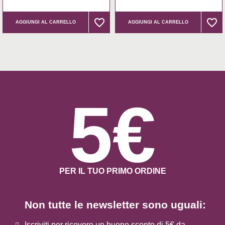
favorite_border
favorite_border
favorite_border
favorite_border
AGGIUNGI AL CARRELLO
AGGIUNGI AL CARRELLO
5€
PER IL TUO PRIMO ORDINE
Non tutte le newsletter sono uguali:
Iscriviti per ricevere un buono sconto di 5€ da