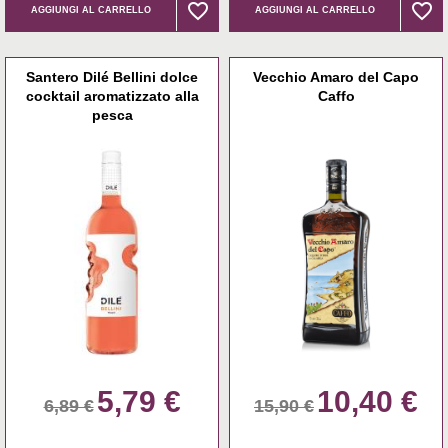
favorite_border
favorite_border
favorite_border
favorite_border
AGGIUNGI AL CARRELLO
AGGIUNGI AL CARRELLO
Santero Dilé Bellini dolce
Vecchio Amaro del Capo
cocktail aromatizzato alla
Caffo
pesca
5,79 €
10,40 €
6,89 €
15,90 €