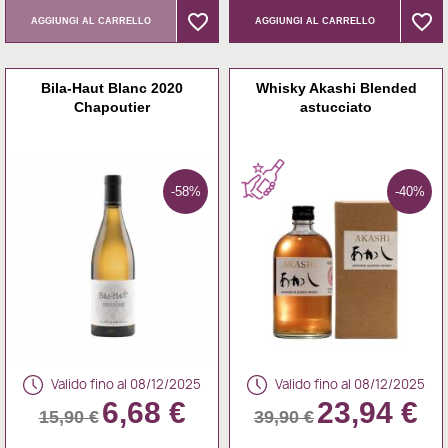
favorite_border
favorite_border
favorite_border
favorite_border
AGGIUNGI AL CARRELLO
AGGIUNGI AL CARRELLO
Bila-Haut Blanc 2020
Whisky Akashi Blended
Chapoutier
astucciato
-58%
-40%
Valido fino al 08/12/2025
Valido fino al 08/12/2025
6,68 €
23,94 €
15,90 €
39,90 €