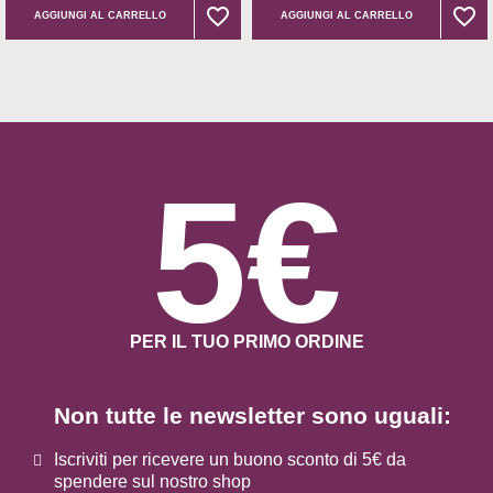
favorite_border
favorite_border
favorite_border
favorite_border
AGGIUNGI AL CARRELLO
AGGIUNGI AL CARRELLO
5€
PER IL TUO PRIMO ORDINE
Non tutte le newsletter sono uguali:
Iscriviti per ricevere un buono sconto di 5€ da
spendere sul nostro shop