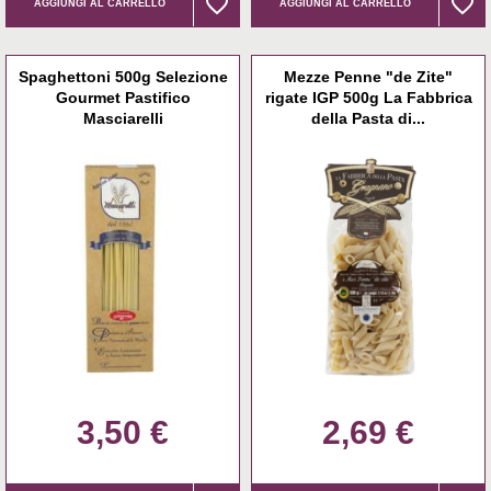
favorite_border
favorite_border
favorite_border
favorite_border
AGGIUNGI AL CARRELLO
AGGIUNGI AL CARRELLO
Spaghettoni 500g Selezione
Mezze Penne "de Zite"
Gourmet Pastifico
rigate IGP 500g La Fabbrica
Masciarelli
della Pasta di...
3,50 €
2,69 €