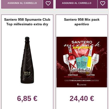
favorite_border
favorite_border
favorite_border
favorite_border
AGGIUNGI AL CARRELLO
AGGIUNGI AL CARRELLO
Santero 958 Spumante Club
Santero 958 Mix pack
Top millesimato extra dry
aperitivo
6,85 €
24,40 €