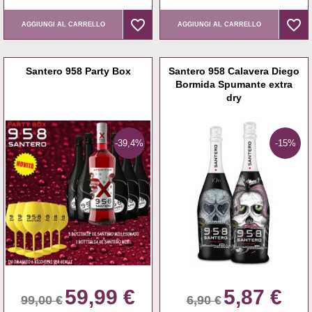
favorite_border
favorite_border
favorite_border
favorite_border
AGGIUNGI AL CARRELLO
AGGIUNGI AL CARRELLO
Santero 958 Party Box
Santero 958 Calavera Diego
Bormida Spumante extra
dry
-39,4%
-15%
59,99 €
5,87 €
99,00 €
6,90 €