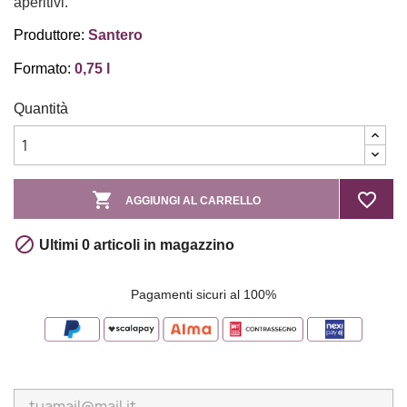
aperitivi.
Produttore:
Santero
Formato:
0,75 l
Quantità

favorite_border
AGGIUNGI AL CARRELLO

Ultimi 0 articoli in magazzino
Pagamenti sicuri al 100%