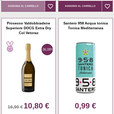
favorite_border
favorite_border
favorite_border
favorite_border
AGGIUNGI AL CARRELLO
AGGIUNGI AL CARRELLO
Prosecco Valdobbiadene
Santero 958 Acqua tonica
Superiore DOCG Extra Dry
Tonica Mediterranea
Col Vetoraz
-36,09%
10,80 €
0,99 €
16,90 €