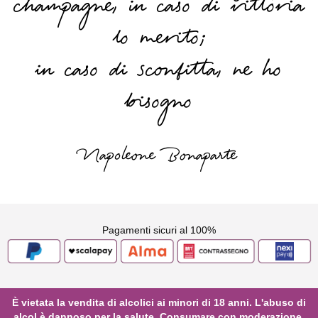
champagne, in caso di vittoria
lo merito;
in caso di sconfitta, ne ho
bisogno
Napoleone Bonaparte
Pagamenti sicuri al 100%
È vietata la vendita di alcolici ai minori di 18 anni. L'abuso di
alcol è dannoso per la salute. Consumare con moderazione.