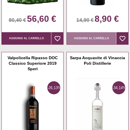
56,60 €
8,90 €
80,40 €
14,90 €
favorite_border
favorite_border
favorite_border
favorite_border
AGGIUNGI AL CARRELLO
AGGIUNGI AL CARRELLO
Valpolicella Ripasso DOC
Sarpa Acquavite di Vinaccia
Classico Superiore 2019
Poli Distillerie
Speri
-26,13%
-34,14%