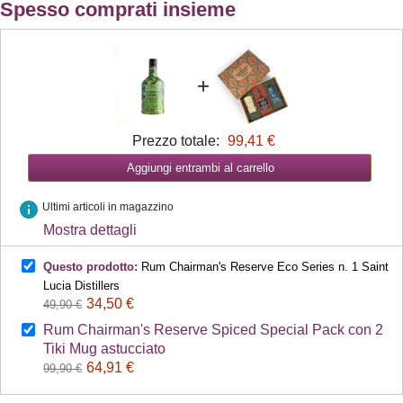
Spesso comprati insieme
+
Prezzo totale:
99,41 €
Aggiungi entrambi al carrello
info
Ultimi articoli in magazzino
Mostra dettagli
Questo prodotto:
Rum Chairman's Reserve Eco Series n. 1 Saint
Lucia Distillers
34,50 €
49,90 €
Rum Chairman's Reserve Spiced Special Pack con 2
Tiki Mug astucciato
64,91 €
99,90 €