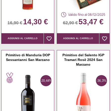
Valido fino al 08/12/2025
14,30 €
53,47 €
16,90 €
62,90 €
favorite_border
favorite_border
favorite_border
favorite_border
AGGIUNGI AL CARRELLO
AGGIUNGI AL CARRELLO
Primitivo di Manduria DOP
Primitivo del Salento IGP
Sessantanni San Marzano
Tramari Rosè 2024 San
Marzano
-20,44%
-36,3%