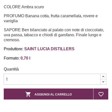
COLORE Ambra scuro
PROFUMO Banana cotta, frutta caramellata, rovere e
vaniglia
SAPORE Ben bilanciato al palato con note di cioccolato,
uva passa, tabacco e chiodi di garofano. Finale lungo e
cremoso.
Produttore:
SAINT LUCIA DISTILLERS
Formato:
0,70 l
Quantità

favorite_border
AGGIUNGI AL CARRELLO