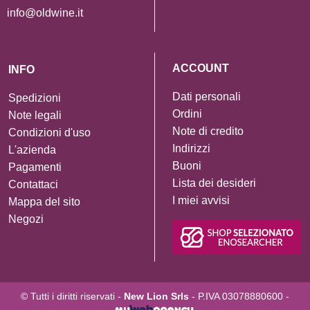
info@oldwine.it
ACCOUNT
INFO
Dati personali
Spedizioni
Ordini
Note legali
Note di credito
Condizioni d'uso
Indirizzi
L'azienda
Buoni
Pagamenti
Lista dei desideri
Contattaci
I miei avvisi
Mappa del sito
Negozi
© Tutti i diritti riservati -
New Lion Srls
- P.IVA 03078880600 -