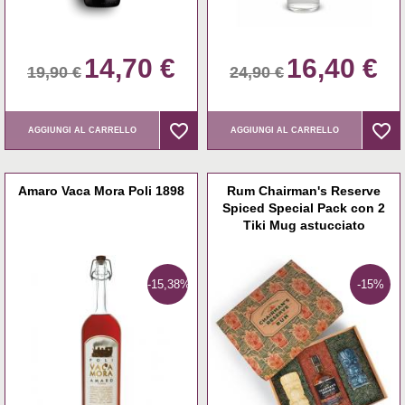
14,70 €
16,40 €
19,90 €
24,90 €
favorite_border
favorite_border
favorite_border
favorite_border
AGGIUNGI AL CARRELLO
AGGIUNGI AL CARRELLO
Amaro Vaca Mora Poli 1898
Rum Chairman's Reserve
Spiced Special Pack con 2
Tiki Mug astucciato
-15,38%
-15%