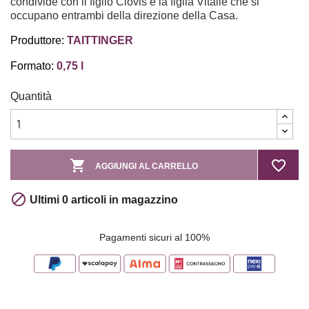
condivide con il figlio Clovis e la figlia Vitalie che si
occupano entrambi della direzione della Casa.
Produttore:
TAITTINGER
Formato:
0,75 l
Quantità

favorite_border
AGGIUNGI AL CARRELLO

Ultimi 0 articoli in magazzino
Pagamenti sicuri al 100%