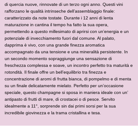
di quercia nuove, rinnovate di un terzo ogni anno. Questi vini
rafforzano le qualità intrinseche dell’assemblaggio finale:
caratterizzato da
note tostate.
Durante i 12 anni di lenta
maturazione in cantina il tempo ha fatto la sua
opera,
permettendo a questo millesimato di aprirsi con un’energia e un
potenziale di invecchiamento fuori dal comune.
Al palato,
dapprima è vivo, con una grande finezza aromatica
accompagnato
da una tensione e una mineralità persistente. In
un secondo momento
sopraggiunge una sensazione di
freschezza complessa e soave, un incontro
perfetto tra maturità e
rotondità. Il finale offre un bell’equilibrio tra finezza
e
concentrazione di aromi di frutta bianca, di pompelmo e di menta
su un
finale delicatamente mielato.
Perfetto per un’occasione
speciale, questo champagne si sposa in maniera
ideale con un’
antipasto di frutti di mare, di crostacei o di pesce. Servito
idealmente a 11°, sorprende sin dai primi sorsi per la sua
incredibile
giovinezza e la trama cristallina e tesa.