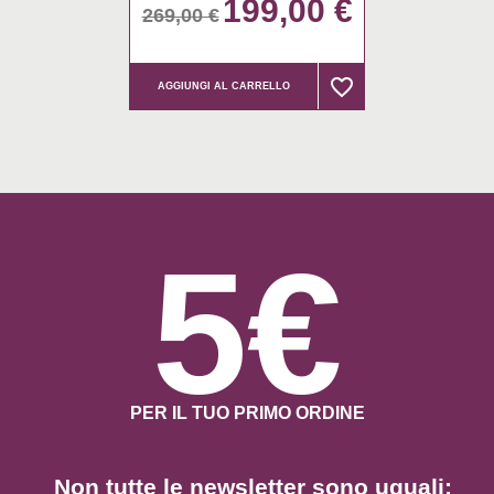
199,00 €
269,00 €
favorite_border
favorite_border
AGGIUNGI AL CARRELLO
5€
PER IL TUO PRIMO ORDINE
Non tutte le newsletter sono uguali: