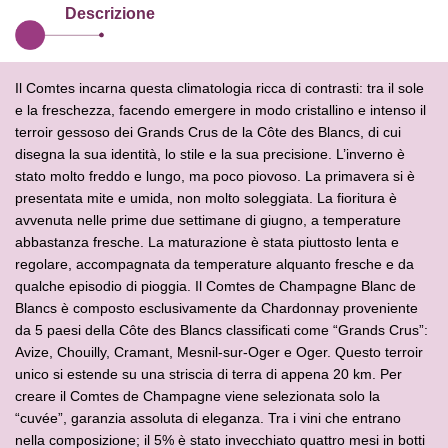
Descrizione
Il Comtes incarna questa climatologia ricca di contrasti: tra il sole
e la
freschezza, facendo emergere in modo cristallino e intenso il
terroir gessoso
dei Grands Crus de la Côte des Blancs, di cui
disegna la sua identità, lo stile
e la sua precisione. L’inverno è
stato molto freddo e lungo, ma poco piovoso.
La primavera si è
presentata mite e umida, non molto soleggiata.
La fioritura è
avvenuta nelle prime due settimane di giugno, a temperature
abbastanza fresche. La maturazione è stata piuttosto lenta e
regolare,
accompagnata da temperature alquanto fresche e da
qualche episodio di
pioggia.
Il Comtes de Champagne Blanc de
Blancs è composto esclusivamente da
Chardonnay proveniente
da 5 paesi della Côte des Blancs classificati come
“Grands Crus”:
Avize, Chouilly, Cramant, Mesnil-sur-Oger e Oger. Questo
terroir
unico si estende su una striscia di terra di appena 20 km.
Per
creare il Comtes de Champagne viene selezionata solo la
“cuvée”,
garanzia assoluta di eleganza.
Tra i vini che entrano
nella composizione; il 5% è stato invecchiato quattro
mesi in botti