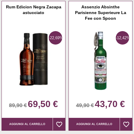
Rum Edicion Negra Zacapa
Assenzio Absinthe
astucciato
Parisienne Superieure La
Fee con Spoon
-22,69%
-12,42%
69,50 €
43,70 €
89,90 €
49,90 €
favorite_border
favorite_border
favorite_border
favorite_border
AGGIUNGI AL CARRELLO
AGGIUNGI AL CARRELLO