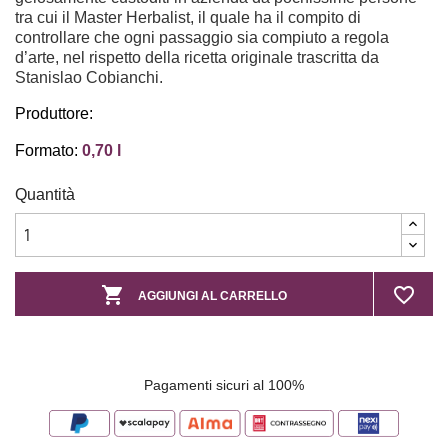
tra cui il Master Herbalist, il quale ha il compito di
controllare che ogni passaggio sia compiuto a regola
d’arte, nel rispetto della ricetta originale trascritta da
Stanislao Cobianchi.
Produttore:
Formato:
0,70 l
Quantità

favorite_border
AGGIUNGI AL CARRELLO
Pagamenti sicuri al 100%