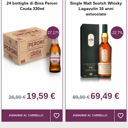
24 bottiglie di Birra Peroni
Single Malt Scotch Whisky
Cruda 330ml
Lagavulin 16 anni
astucciato
-27,17%
-22,7%
19,59 €
69,49 €
26,90 €
89,90 €
favorite_border
favorite_border
favorite_border
favorite_border
AGGIUNGI AL CARRELLO
AGGIUNGI AL CARRELLO