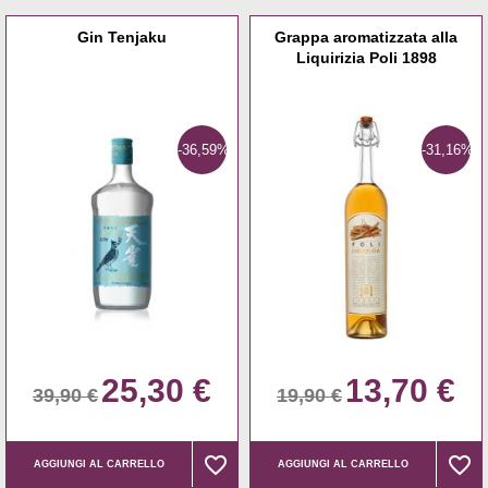
Gin Tenjaku
Grappa aromatizzata alla
Liquirizia Poli 1898
-36,59%
-31,16%
25,30 €
13,70 €
39,90 €
19,90 €
favorite_border
favorite_border
favorite_border
favorite_border
AGGIUNGI AL CARRELLO
AGGIUNGI AL CARRELLO