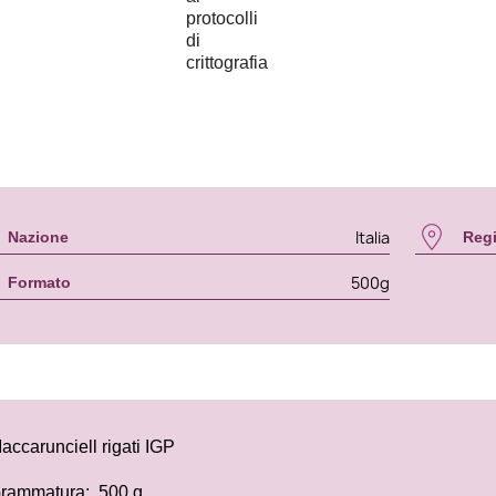
Italia
Nazione
Reg
500g
Formato
accarunciell rigati IGP
rammatura: 500 g