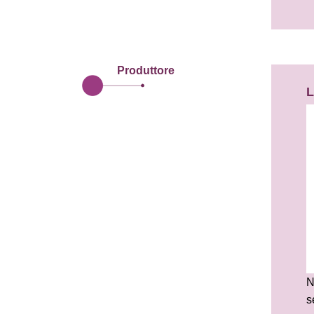
Produttore
L
N
s