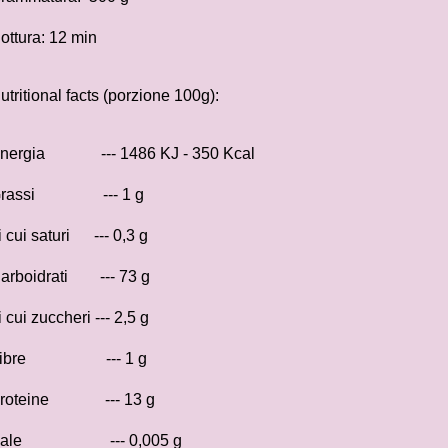
ottura: 12 min
utritional facts (porzione 100g):
nergia --- 1486 KJ - 350 Kcal
Grassi --- 1 g
i cui saturi --- 0,3 g
arboidrati --- 73 g
i cui zuccheri --- 2,5 g
Fibre --- 1 g
roteine --- 13 g
Sale --- 0,005 g