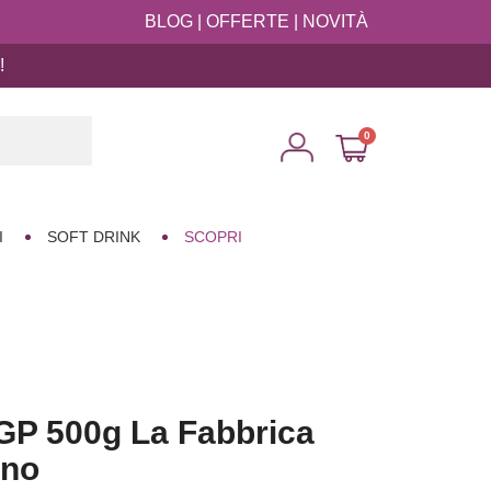
BLOG
|
OFFERTE
|
NOVITÀ
!

I
SOFT DRINK
SCOPRI
IGP 500g La Fabbrica
ano