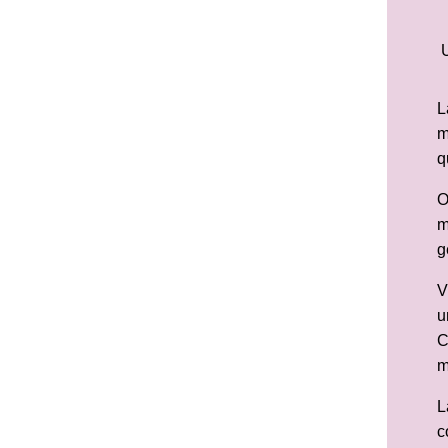
U
L
m
q
O
m
g
V
u
C
m
L
c