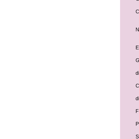
C
N
E
d
C
d
P